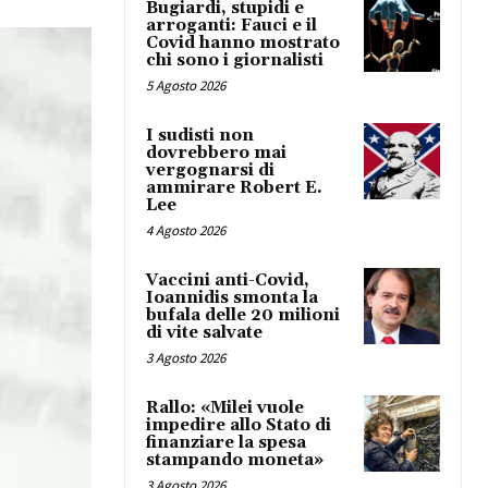
Bugiardi, stupidi e
arroganti: Fauci e il
Covid hanno mostrato
chi sono i giornalisti
5 Agosto 2026
I sudisti non
dovrebbero mai
vergognarsi di
ammirare Robert E.
Lee
4 Agosto 2026
Vaccini anti-Covid,
Ioannidis smonta la
bufala delle 20 milioni
di vite salvate
3 Agosto 2026
Rallo: «Milei vuole
impedire allo Stato di
finanziare la spesa
stampando moneta»
3 Agosto 2026