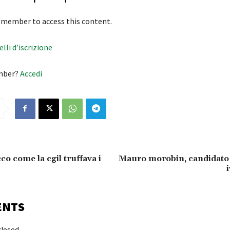
 member to access this content.
velli d’iscrizione
mber?
Accedi
co come la cgil truffava i
Mauro morobin, candidato 
ENTS
losed.