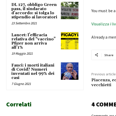
DL 127, obbligo Green
pass, il sindacato
You must be a
d’accordo: si tolga lo
stipendio ai lavoratori
23 Settembre 2021
Visualizza i li
Lancet: l’efficacia
Already a me
relativa del “vaccino”
Pfizer non arriva
all’1%
19 Maggio 2021
Share
Fauci: i morti italiani
di Covid? Numeri
inventati nel 99% dei
Previous article
casi
Piacenza, ec
7 Giugno 2021
vecchietti
Correlati
4 COMM
Comments are c