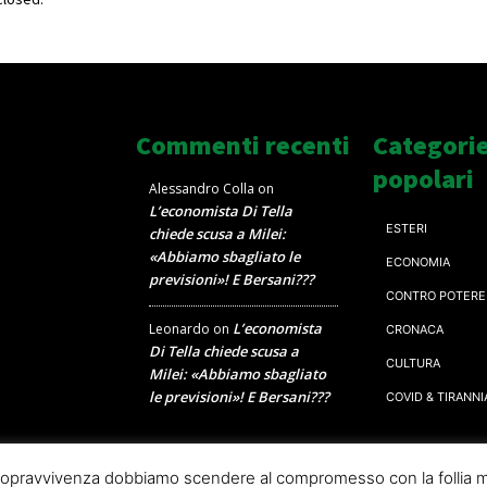
Commenti recenti
Categori
popolari
Alessandro Colla
on
L’economista Di Tella
ESTERI
chiede scusa a Milei:
«Abbiamo sbagliato le
ECONOMIA
previsioni»! E Bersani???
CONTRO POTERE
L’economista
Leonardo
on
CRONACA
Di Tella chiede scusa a
CULTURA
Milei: «Abbiamo sbagliato
le previsioni»! E Bersani???
COVID & TIRANNI
a sopravvivenza dobbiamo scendere al compromesso con la follia