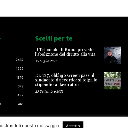
e
Scelti per te
Il Tribunale di Roma prevede
l’abolizione del diritto alla vita
2437
15 Luglio 2022
1999
DL 127, obbligo Green pass, il
1876
sindacato d’accordo: si tolga lo
stipendio ai lavoratori
673
23 Settembre 2021
492
461
A
 mostrandoti questo messaggio.
Accetto