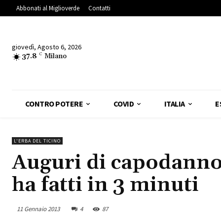
Abbonati al Miglioverde
Contatti
giovedì, Agosto 6, 2026
37.8
C
Milano
CONTRO POTERE
COVID
ITALIA
E
L'ERBA DEL TICINO
Auguri di capodanno: 
ha fatti in 3 minuti
11 Gennaio 2013
4
87