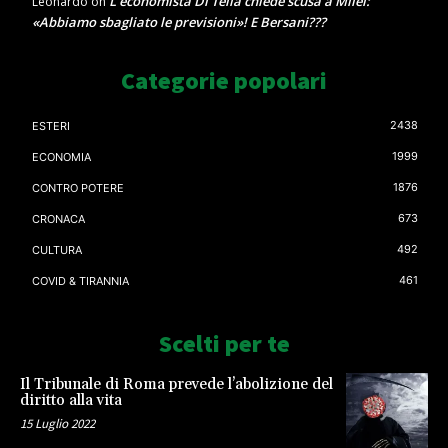
L’economista Di Tella chiede scusa a Milei:
Leonardo
on
«Abbiamo sbagliato le previsioni»! E Bersani???
Categorie popolari
2438
ESTERI
1999
ECONOMIA
1876
CONTRO POTERE
673
CRONACA
492
CULTURA
461
COVID & TIRANNIA
Scelti per te
Il Tribunale di Roma prevede l’abolizione del
diritto alla vita
15 Luglio 2022