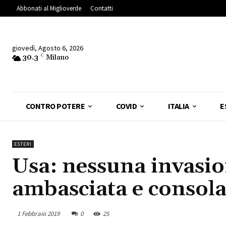
Abbonati al Miglioverde
Contatti
giovedì, Agosto 6, 2026
30.3
C
Milano
CONTRO POTERE
COVID
ITALIA
E
ESTERI
Usa: nessuna invasio
ambasciata e consol
1 Febbraio 2019
0
25