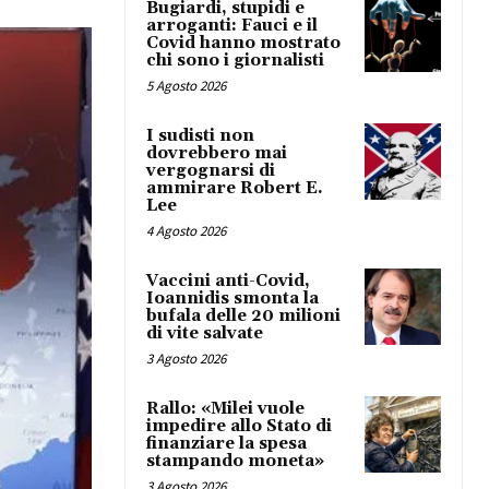
Bugiardi, stupidi e
arroganti: Fauci e il
Covid hanno mostrato
chi sono i giornalisti
5 Agosto 2026
I sudisti non
dovrebbero mai
vergognarsi di
ammirare Robert E.
Lee
4 Agosto 2026
Vaccini anti-Covid,
Ioannidis smonta la
bufala delle 20 milioni
di vite salvate
3 Agosto 2026
Rallo: «Milei vuole
impedire allo Stato di
finanziare la spesa
stampando moneta»
3 Agosto 2026