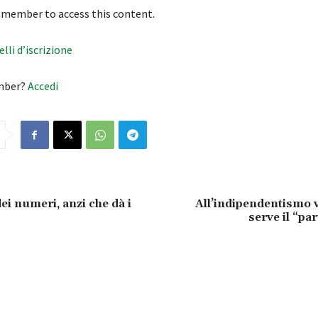
 member to access this content.
velli d’iscrizione
mber?
Accedi
ei numeri, anzi che dà i
All’indipendentismo 
serve il “pa