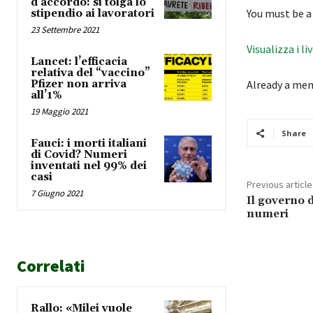
d’accordo: si tolga lo
You must be a
stipendio ai lavoratori
23 Settembre 2021
Visualizza i li
Lancet: l’efficacia
relativa del “vaccino”
Pfizer non arriva
Already a me
all’1%
19 Maggio 2021
Share
Fauci: i morti italiani
di Covid? Numeri
inventati nel 99% dei
casi
Previous article
7 Giugno 2021
Il governo d
numeri
Correlati
Rallo: «Milei vuole