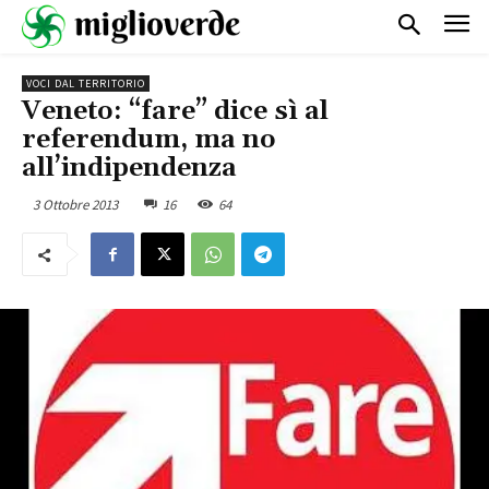
VOCI DAL TERRITORIO
Veneto: “fare” dice sì al
referendum, ma no
all’indipendenza
3 Ottobre 2013
16
64