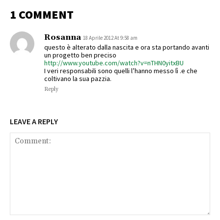
1 COMMENT
Rosanna
18 Aprile 2012 At 9:58 am
questo è alterato dalla nascita e ora sta portando avanti
un progetto ben preciso
http://www.youtube.com/watch?v=nTHN0yitxBU
I veri responsabili sono quelli l’hanno messo lì .e che
coltivano la sua pazzia.
Reply
LEAVE A REPLY
Comment: