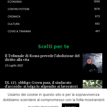
1999
ECONOMIA
1876
CONTRO POTERE
673
CRONACA
492
CULTURA
461
COVID & TIRANNIA
Scelti per te
Il Tribunale di Roma prevede l’abolizione del
diritto alla vita
15 Luglio 2022
DL 127, obbligo Green pass, il sindacato
d’accordo: si tolga lo stipendio ai lavoratori
23 Settembre 2021
Usiamo dei cookie in questo sito e per la sopravvivenza
dobbiamo scendere al compromesso con la follia mostrandoti
questo messaggio.