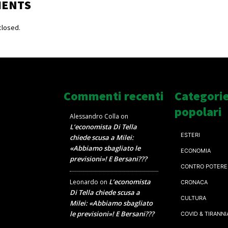
MENTS
losed.
Commenti recenti
Categori
popolari
Alessandro Colla
on
L’economista Di Tella
ESTERI
chiede scusa a Milei:
«Abbiamo sbagliato le
ECONOMIA
previsioni»! E Bersani???
CONTRO POTERE
L’economista
Leonardo
on
CRONACA
Di Tella chiede scusa a
CULTURA
Milei: «Abbiamo sbagliato
le previsioni»! E Bersani???
COVID & TIRANNI