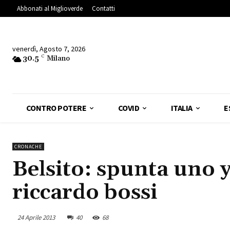
Abbonati al Miglioverde
Contatti
venerdì, Agosto 7, 2026
30.5
C
Milano
CONTRO POTERE
COVID
ITALIA
E
CRONACHE
Belsito: spunta uno y
riccardo bossi
24 Aprile 2013
40
68