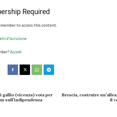
rship Required
 member to access this content.
velli d’iscrizione
mber?
Accedi
 gallio (vicenza) vota per
Brescia, costruire un’alle
um sull’indipendenza
il 