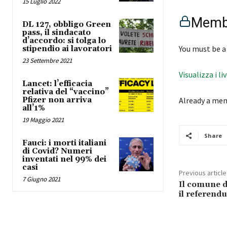
15 Luglio 2022
Membe
DL 127, obbligo Green
pass, il sindacato
d’accordo: si tolga lo
You must be a
stipendio ai lavoratori
23 Settembre 2021
Visualizza i li
Lancet: l’efficacia
relativa del “vaccino”
Pfizer non arriva
Already a me
all’1%
19 Maggio 2021
Share
Fauci: i morti italiani
di Covid? Numeri
inventati nel 99% dei
casi
Previous article
7 Giugno 2021
Il comune di
il referend