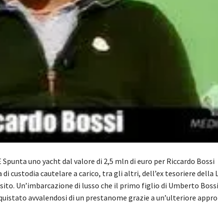
Spunta uno yacht dal valore di 2,5 mln di euro per Riccardo Bossi
di custodia cautelare a carico, tra gli altri, dell’ex tesoriere della
ito. Un’imbarcazione di lusso che il primo figlio di Umberto Boss
uistato avvalendosi di un prestanome grazie a un’ulteriore appr