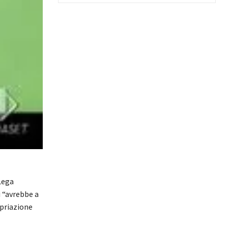
 Lega
i “avrebbe a
opriazione