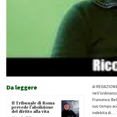
Da leggere
di REDAZIONE 
nell’ordinanza 
Francesco Bels
Il Tribunale di Roma
suo tempo acq
prevede l’abolizione
del diritto alla vita
indebita di…