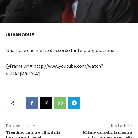
di IVANODUE
Una frase che mette d’accordo l’intera popolazione…
[yframe url=’http://www.youtube.com/watch?
v=HA8jM0iEXI4′]
Previous article
Next article
Trentino: un altro blitz della
Milano cancella la mostra
finanza negli hotel
internazionale sui celti