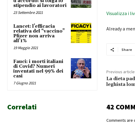
d’accordo: si tolga lo
stipendio ai lavoratori
23 Settembre 2021
Visualizza i li
Lancet: l’efficacia
Already a me
relativa del “vaccino”
Pfizer non arriva
all’1%
19 Maggio 2021
Share
Fauci: i morti italiani
di Covid? Numeri
inventati nel 99% dei
Previous article
casi
La dieta pa
7 Giugno 2021
leghista lo
Correlati
42 COM
Comments are c