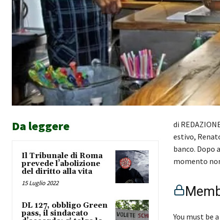
Da leggere
di REDAZIONE 
estivo, Renato
banco. Dopo av
Il Tribunale di Roma
momento non 
prevede l’abolizione
del diritto alla vita
15 Luglio 2022
Membe
DL 127, obbligo Green
pass, il sindacato
You must be a