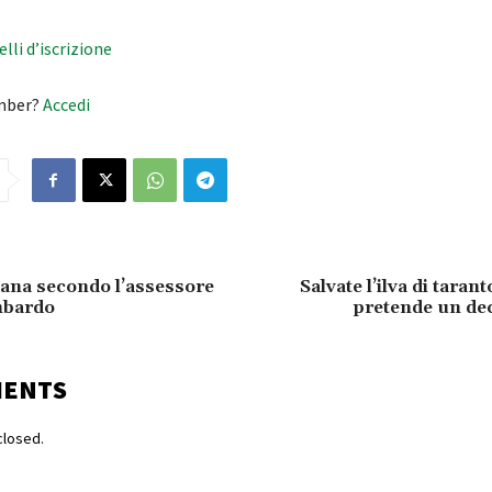
velli d’iscrizione
mber?
Accedi
dana secondo l’assessore
Salvate l’ilva di tarant
mbardo
pretende un dec
MENTS
losed.