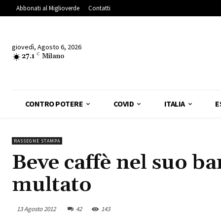
Abbonati al Miglioverde
Contatti
giovedì, Agosto 6, 2026
27.1
C
Milano
CONTRO POTERE
COVID
ITALIA
E
RASSEGNE STAMPA
Beve caffè nel suo ba
multato
13 Agosto 2012
42
143