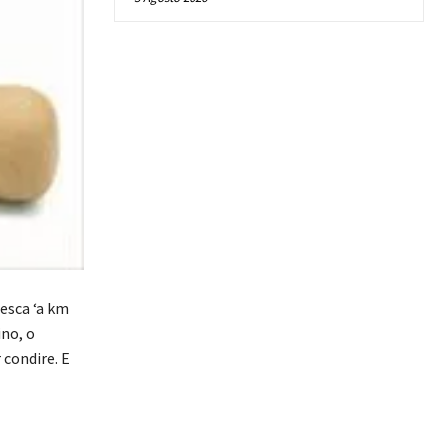
esca ‘a km
ino, o
 condire. E