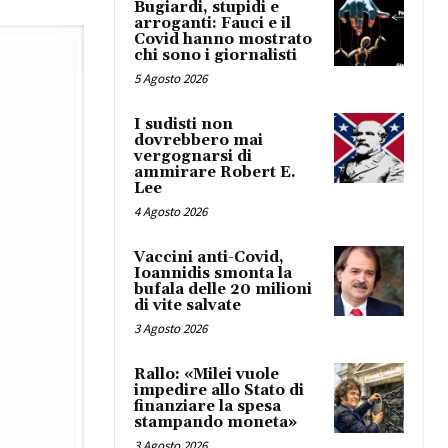
Bugiardi, stupidi e
arroganti: Fauci e il
Covid hanno mostrato
chi sono i giornalisti
5 Agosto 2026
I sudisti non
dovrebbero mai
vergognarsi di
ammirare Robert E.
Lee
4 Agosto 2026
Vaccini anti-Covid,
Ioannidis smonta la
bufala delle 20 milioni
di vite salvate
3 Agosto 2026
Rallo: «Milei vuole
impedire allo Stato di
finanziare la spesa
stampando moneta»
3 Agosto 2026