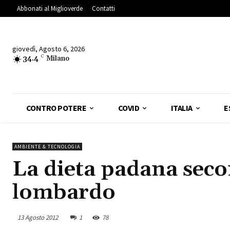
Abbonati al Miglioverde
Contatti
giovedì, Agosto 6, 2026
34.4
C
Milano
CONTRO POTERE
COVID
ITALIA
E
AMBIENTE & TECNOLOGIA
La dieta padana secon
lombardo
13 Agosto 2012
1
78