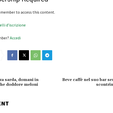
 member to access this content.
velli d’iscrizione
mber?
Accedi
a sarda, domani in
Beve caffè nel suo bar sen
che doddore meloni
scontri
ENT