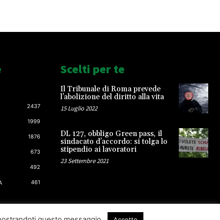
e
Scelti per te
Il Tribunale di Roma prevede
l’abolizione del diritto alla vita
2437
15 Luglio 2022
1999
DL 127, obbligo Green pass, il
1876
sindacato d’accordo: si tolga lo
stipendio ai lavoratori
673
23 Settembre 2021
492
461
A
 mostrandoti questo messaggio.
Accetto