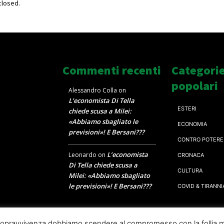
losed.
Commenti recenti
Categori
popolari
Alessandro Colla
on
L’economista Di Tella
ESTERI
chiede scusa a Milei:
«Abbiamo sbagliato le
ECONOMIA
previsioni»! E Bersani???
CONTRO POTERE
L’economista
Leonardo
on
CRONACA
Di Tella chiede scusa a
CULTURA
Milei: «Abbiamo sbagliato
le previsioni»! E Bersani???
COVID & TIRANNI
a sopravvivenza dobbiamo scendere al compromesso con la follia