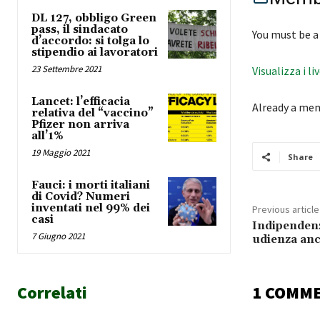
DL 127, obbligo Green
pass, il sindacato
You must be a
d’accordo: si tolga lo
stipendio ai lavoratori
23 Settembre 2021
Visualizza i li
Lancet: l’efficacia
Already a me
relativa del “vaccino”
Pfizer non arriva
all’1%
19 Maggio 2021
Share
Fauci: i morti italiani
di Covid? Numeri
inventati nel 99% dei
Previous article
casi
Indipendenz
7 Giugno 2021
udienza an
Correlati
1 COMM