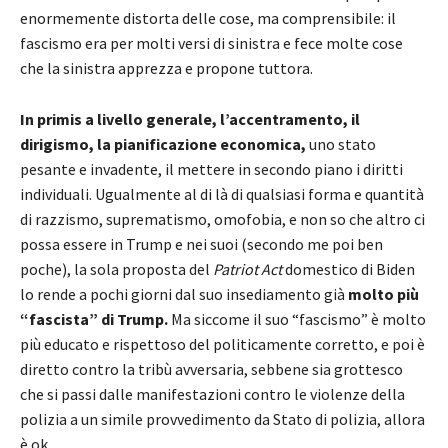
enormemente distorta delle cose, ma comprensibile: il
fascismo era per molti versi di sinistra e fece molte cose
che la sinistra apprezza e propone tuttora.
In primis a livello generale, l’accentramento, il
dirigismo, la pianificazione economica,
uno stato
pesante e invadente, il mettere in secondo piano i diritti
individuali. Ugualmente al di là di qualsiasi forma e quantità
di razzismo, suprematismo, omofobia, e non so che altro ci
possa essere in Trump e nei suoi (secondo me poi ben
poche), la sola proposta del
Patriot Act
domestico di Biden
lo rende a pochi giorni dal suo insediamento già
molto più
“fascista” di Trump.
Ma siccome il suo “fascismo” è molto
più educato e rispettoso del politicamente corretto, e poi è
diretto contro la tribù avversaria, sebbene sia grottesco
che si passi dalle manifestazioni contro le violenze della
polizia a un simile provvedimento da Stato di polizia, allora
è ok.