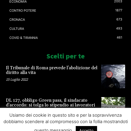
2003
ECONOMIA
1877
CONTRO POTERE
673
CRONACA
493
CULTURA
461
COVID & TIRANNIA
Scelti per te
Il Tribunale di Roma prevede l’abolizione del
diritto alla vita
15 Luglio 2022
DL 127, obbligo Green pass, il sindacato
d’accordo: si tolga lo stipendio ai lavoratori
23 Settembre 2021
Usiamo dei cookie in questo sito e per la sopravvivenza
dobbiamo scendere al compromesso con la follia mostrandoti
questo messaggio.
Accetto