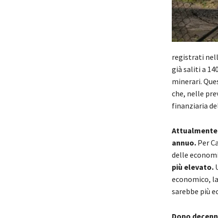
registrati nel
già saliti a 1
minerari. Ques
che, nelle pr
finanziaria de
Attualmente 
annuo.
Per Ca
delle economie
più elevato.
economico, la
sarebbe più e
Dopo decenni 