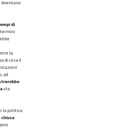
i diventano
sempi di
 termini
arebbe
ntre la
 di circa il
estazioni
o, ad
strerebbe
za
sta
 la politica
 chiusa
’anni