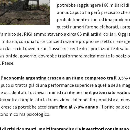
potrebbe raggiungere i 60 miliardi di 
annui. Caputo ha però precisato che s
probabilmente di una stima prudent
questi numeri furono elaborati, i pro
l’ambito del RIGI ammontavano a circa 85 miliardi di dollari. Oggi
40 miliardi, con una forte concentrazione proprio nei settori energe
to lascia intravedere un flusso crescente di esportazioni e di valu
evisioni del governo, dovrebbe trasformare radicalmente la posizi
l Paese.
l’economia argentina cresce a un ritmo compreso tra il 3,5% e
puto si tratta già di una performance superiore a quella della ma
 occidentali. Tuttavia il ministro ritiene che
il potenziale reale
Una volta completata la transizione dal modello populista al nu
 crescita potrebbe accelerare
fino al 7-8% annuo.
Il principale o
conomico ma psicologico.
di crisi ricorrenti, molti imprenditori e investitori continuano 