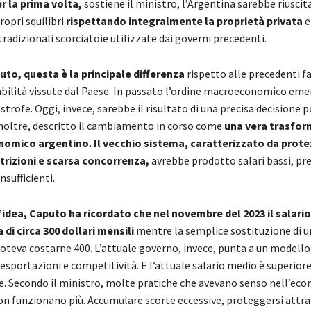
r la prima volta,
sostiene il ministro, l’Argentina sarebbe riuscit
ropri squilibri
rispettando integralmente la proprietà privata
e
 tradizionali scorciatoie utilizzate dai governi precedenti.
to, questa è la principale differenza
rispetto alle precedenti fa
bilità vissute dal Paese. In passato l’ordine macroeconomico eme
trofe. Oggi, invece, sarebbe il risultato di una precisa decisione pol
inoltre, descritto il cambiamento in corso come
una vera trasfor
omico argentino. Il vecchio sistema, caratterizzato da prot
strizioni e scarsa concorrenza,
avrebbe prodotto salari bassi, pre
nsufficienti.
’idea, Caputo ha ricordato che nel novembre del 2023 il salari
 di circa 300 dollari mensili
mentre la semplice sostituzione di 
teva costarne 400. L’attuale governo, invece, punta a un modello
esportazioni e competitività. E l’attuale salario medio è superiore
se. Secondo il ministro, molte pratiche che avevano senso nell’ec
on funzionano più. Accumulare scorte eccessive, proteggersi attrav