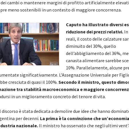
dei cambi o mantenere margini di profitto artificialmente elevat
pre meno sostenibili in un contesto di maggiore concorrenza.
Caputo ha illustrato diversi e
riduzione dei prezzi relativi.
In
reali, il costo delle calzature s
diminuito del 30%, quello
dell’abbigliamento del 36%, me
canasta alimentare sarebbe scesa
10%. Parallelamente, alcune pr
aumentate significativamente. L’Assegnazione Universale per Figli
be cresciuta di quasi il 100%.
Secondo il ministro, questo dimo
nazione tra stabilità macroeconomica e maggiore concorren
adursi in un miglioramento concreto del tenore di vita.
l discorso è stata dedicata a demolire due idee che hanno dominato
entina per decenni.
La prima è la convinzione che un’economia
ndustria nazionale.
Il ministro ha osservato che negli ultimi vent