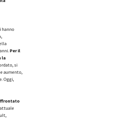
ita
o
li hanno
o,
ella
 anni.
Per il
 la
ordato, si
orte aumento,
e. Oggi,
affrontato
’attuale
ult,