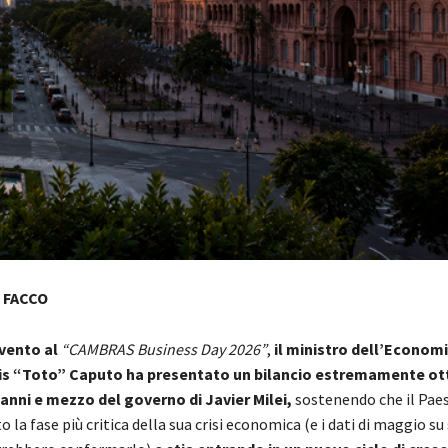
 FACCO
vento al
“CAMBRAS Business Day 2026”
,
il ministro dell’Econom
is “Toto” Caputo ha presentato un bilancio estremamente ot
 anni e mezzo del governo di Javier Milei,
sostenendo che il Pae
 la fase più critica della sua crisi economica (e i dati di maggio su