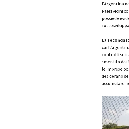
l’Argentina no
Paesi vicini c
possiede evid
sottosviluppat
La seconda id
cui l’Argentin
controlli sui
smentita dai f
le imprese pos
desiderano se
accumulare ri