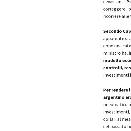
devastanti.
Pe
correggere i p
ricorrere alle
Secondo Capu
apparente sta
dopo una catas
ministro ha, 
modello econ
controlli, re
investimenti i
Per rendere l
argentino era
pneumatico po
investimenti, 
dollari al me
del passato n