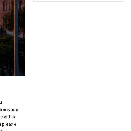
ia
timistico
se abbia
 spread e