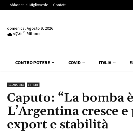
Abbonati al Miglioverde
Contatti
domenica, Agosto 9, 2026
27.6
C
Milano
CONTRO POTERE
COVID
ITALIA
E
ECONOMIA
ESTERI
Caputo: “La bomba è 
L’Argentina cresce e
export e stabilità