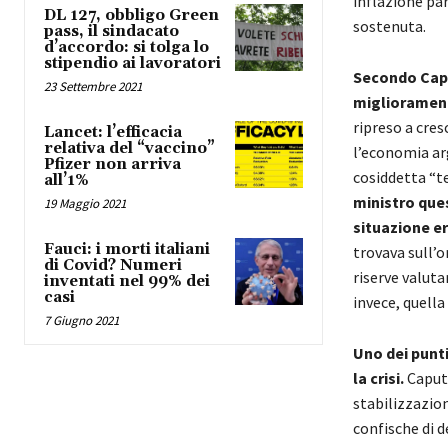
inflazione pa
DL 127, obbligo Green
sostenuta.
pass, il sindacato
d’accordo: si tolga lo
stipendio ai lavoratori
Secondo Capu
23 Settembre 2021
miglioramen
ripreso a cres
Lancet: l’efficacia
relativa del “vaccino”
l’economia ar
Pfizer non arriva
cosiddetta “te
all’1%
ministro que
19 Maggio 2021
situazione er
Fauci: i morti italiani
trovava sull’o
di Covid? Numeri
riserve valuta
inventati nel 99% dei
casi
invece, quell
7 Giugno 2021
Uno dei punti
la crisi.
Caputo
stabilizzazio
confische di de