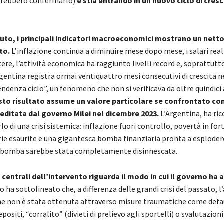
rrebbero confermarlo)
e stia entrando in un nuovo ciclo di cresc
to, i principali indicatori macroeconomici mostrano un nett
to.
L’inflazione continua a diminuire mese dopo mese, i salari rea
cere, l’attività economica ha raggiunto livelli record e, soprattutt
gentina registra ormai ventiquattro mesi consecutivi di crescita n
ndenza ciclo”, un fenomeno che non si verificava da oltre quindici
sto risultato assume un valore particolare se confrontato con
editata dal governo Milei nel dicembre 2023.
L’Argentina, ha ric
rlo di una crisi sistemica: inflazione fuori controllo, povertà in f
rie esaurite e una gigantesca bomba finanziaria pronta a esploder
a bomba sarebbe stata completamente disinnescata.
 centrali dell’intervento riguarda il modo in cui il governo ha 
 ha sottolineato che, a differenza delle grandi crisi del passato, l
ne non è stata ottenuta attraverso misure traumatiche come defa
positi, “corralito” (divieti di prelievo agli sportelli) o svalutazioni