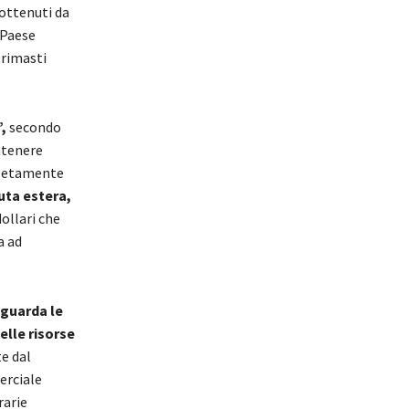
 ottenuti da
 Paese
 rimasti
,
secondo
ntenere
pletamente
uta estera,
ollari che
a ad
iguarda le
elle risorse
e dal
erciale
rarie