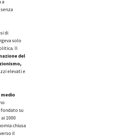
a a
 senza
si di
rgeva solo
itica. Il
mazione del
ezionismo,
zzi elevati e
o medio
uno
 fondato su
 ai 1000
onomia chiusa
erso il