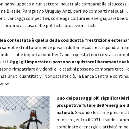
n ha sviluppato alcun settore industriale comparabile ai successi
ome Brasile, Paraguay o Uruguay. Anzi, perfino comparti nei quali il
enti vantaggi competitivi, come agricoltura ed energia, sarebbero
i proprio a causa delle politiche protezionistiche.
ea contestata è quella della cosiddetta “restrizione esterna”
a sarebbe strutturalmente priva di dollari e costretta quindi a ma
 cambi e sulle importazioni. Per Caputo questa teoria è stata com
atti.
Oggi gli importatori possono acquistare liberamente val
sono rimpatriare dividendi e i cittadini possono comprare tutti i d
nza limiti quantitativi. Nonostante ciò, la Banca Centrale continu
serve.
Uno dei passaggi più significativi r
prospettive future dell’energia e d
naturali.
Secondo le stime presentat
ministro, entro il 2031 il saldo comm
combinato di energia e attività mine