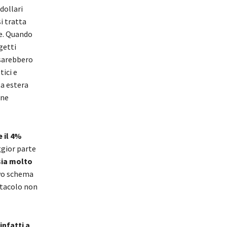
dollari
i tratta
e. Quando
getti
 sarebbero
tici e
ta estera
one
 il 4%
ggior parte
 sia molto
ovo schema
stacolo non
infatti a