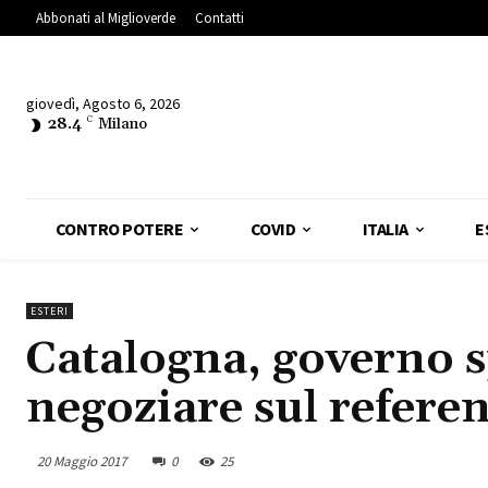
Abbonati al Miglioverde
Contatti
giovedì, Agosto 6, 2026
28.4
C
Milano
CONTRO POTERE
COVID
ITALIA
E
ESTERI
Catalogna, governo s
negoziare sul refer
20 Maggio 2017
0
25