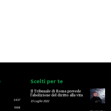
e
Scelti per te
Il Tribunale di Roma prevede
l’abolizione del diritto alla vita
2437
15 Luglio 2022
1998