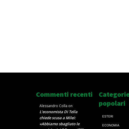
Commenti recenti
Categori
popolari
Alessandro Colla
on
L’economista Di Tella
ESTERI
chiede scusa a Milei:
«Abbiamo sbagliato le
ECONOMIA