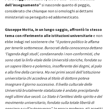
dell’insegnamento”
si nasconde quanto di peggio,
considerato che chiunque non si omologhi ai dettami
ministeriali va perseguito ed addomesticato.
Giuseppe Motta, in un lungo saggio, affrontò lo stesso
tema con riferimento alle istituzioni universitarie
e non
ebbe indugi nel sostenere che
“il potere politico le affama
per tenerle sottomesse. Burocrati della conoscenza dettano
‘l’agenda degli studi’, condannando i non-conformisti, che
sono stati la linfa vitale delle Università storiche, fondate su
un sapere libero e polemico, insofferente dei dogmi, al palo
e alla fine della carriera. Ma nei primi secoli dell’istituzione
universitaria chi accedeva al titolo di dottore poteva
insegnare il giorno successivo. Il livello culturale delle
Università brutalmente statalizzate è andato precipitando
negli ultimi due secoli. Lo Stato è l’antitesi dello spirito e del
movimento universitario, fondato sulla totale libertà di
pensiero e sull’autogoverno”
. In epoca moderna, gli aspetti