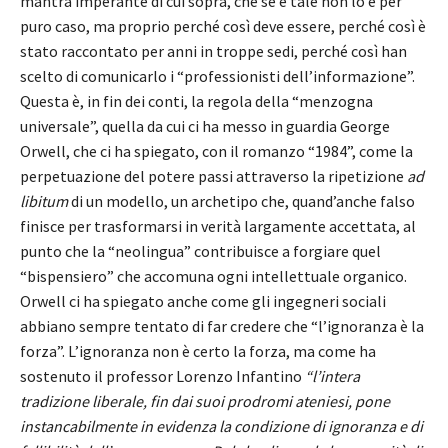
mantra imperante di cui sopra, che se è tale non lo è per
puro caso, ma proprio perché così deve essere, perché così è
stato raccontato per anni in troppe sedi, perché così han
scelto di comunicarlo i “professionisti dell’informazione”.
Questa è, in fin dei conti, la regola della “menzogna
universale”, quella da cui ci ha messo in guardia George
Orwell, che ci ha spiegato, con il romanzo “1984”, come la
perpetuazione del potere passi attraverso la ripetizione
ad
libitum
di un modello, un archetipo che, quand’anche falso
finisce per trasformarsi in verità largamente accettata, al
punto che la “neolingua” contribuisce a forgiare quel
“bispensiero” che accomuna ogni intellettuale organico.
Orwell ci ha spiegato anche come gli ingegneri sociali
abbiano sempre tentato di far credere che “l’ignoranza è la
forza”. L’ignoranza non è certo la forza, ma come ha
sostenuto il professor Lorenzo Infantino
“l’intera
tradizione liberale, fin dai suoi prodromi ateniesi, pone
instancabilmente in evidenza la condizione di ignoranza e di