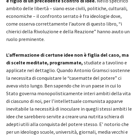
è figlio di un precedente scontro di idee.
Nello specifico
ambito delle libertà – siano esse civili, politiche, culturali,
economiche – il confronto serrato è fra ideologie dove,
come osserva correttamente l’autore di questo libro, “i
chierici della Rivoluzione e della Reazione” hanno avuto un
ruolo preminente.
L’affermazione di certune idee non è figlia del caso, ma
di scelte meditate, programmate,
studiate a tavolino e
applicate nel dettaglio. Quando Antonio Gramsci sostenne
la necessita di conquistare le “casematte del potere” ci
aveva visto lungo. Ben sapendo che in un paese in cui lo
Stato governa monopolisticamente interi ambiti della vita
di ciascuno di noi, per l’intellettuale comunista apparve
inevitabile la necessità di inoculare in quegli stessi ambiti le
idee che sarebbero servite a creare una nutrita schiera di
adepti utili alla conquista del potere stesso. E’ notorio che
per un ideologo scuole, università, giornali, media vecchi e