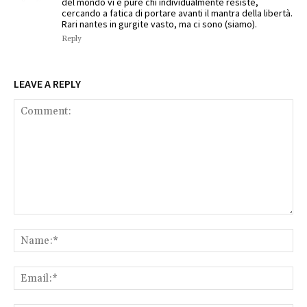
del mondo vi è pure chi individualmente resiste,
cercando a fatica di portare avanti il mantra della libertà.
Rari nantes in gurgite vasto, ma ci sono (siamo).
Reply
LEAVE A REPLY
Comment:
Na
Ema