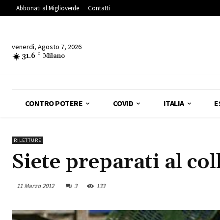
Abbonati al Miglioverde
Contatti
venerdì, Agosto 7, 2026
31.6
C
Milano
CONTRO POTERE
COVID
ITALIA
E
RILETTURE
Siete preparati al c
11 Marzo 2012
3
133