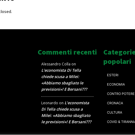
losed.
Commenti recenti
Categori
popolari
Alessandro Colla
on
L’economista Di Tella
ESTERI
chiede scusa a Milei:
«Abbiamo sbagliato le
ECONOMIA
previsioni»! E Bersani???
CONTRO POTERE
L’economista
Leonardo
on
CRONACA
Di Tella chiede scusa a
CULTURA
Milei: «Abbiamo sbagliato
le previsioni»! E Bersani???
COVID & TIRANNI