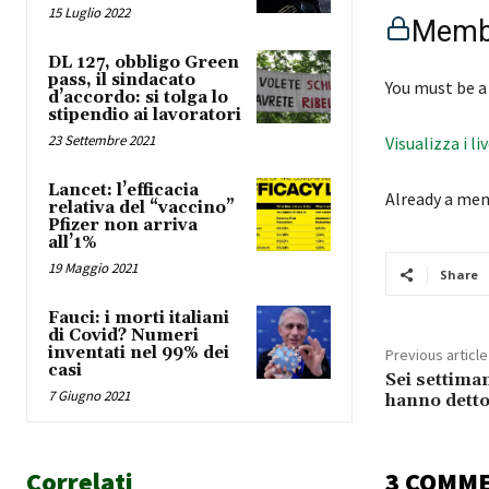
15 Luglio 2022
Membe
DL 127, obbligo Green
pass, il sindacato
You must be a
d’accordo: si tolga lo
stipendio ai lavoratori
23 Settembre 2021
Visualizza i li
Lancet: l’efficacia
Already a me
relativa del “vaccino”
Pfizer non arriva
all’1%
19 Maggio 2021
Share
Fauci: i morti italiani
di Covid? Numeri
inventati nel 99% dei
Previous article
casi
Sei settiman
7 Giugno 2021
hanno detto
Correlati
3 COMM