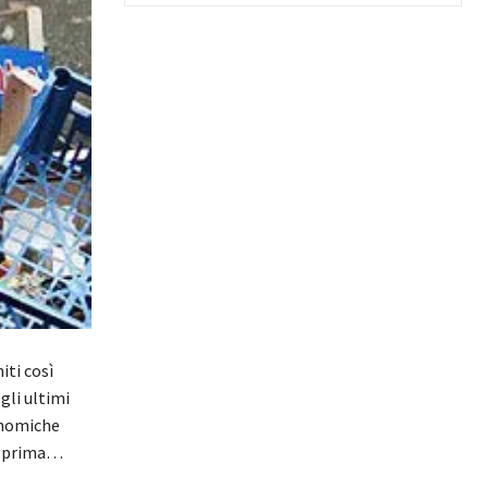
iti così
gli ultimi
conomiche
lo prima…