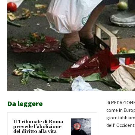
Da leggere
di REDAZIONE* 
come in Europa
giorni abbiamo
Il Tribunale di Roma
dell’ Occident
prevede l’abolizione
del diritto alla vita