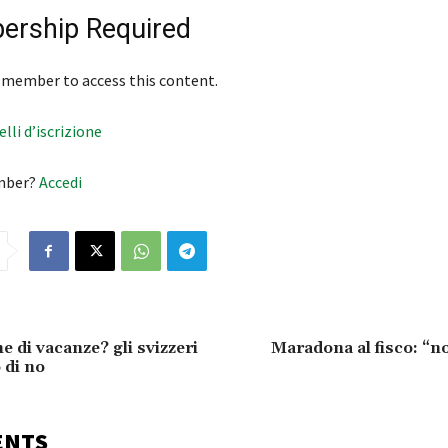
rship Required
 member to access this content.
velli d’iscrizione
mber?
Accedi
e di vacanze? gli svizzeri
Maradona al fisco: “n
 di no
ENTS