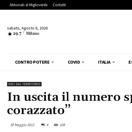
Abbonati al Miglioverde
Contatti
sabato, Agosto 8, 2026
29.7
C
Milano
CONTRO POTERE
COVID
ITALIA
E
VOCI DAL TERRITORIO
In uscita il numero s
corazzato”
28 Maggio 2012
4
108