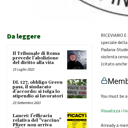
Da leggere
RICEVIAMO E P
speciale della
Padana-Student
Il Tribunale di Roma
violenta censu
prevede l’abolizione
del diritto alla vita
(citato anche
15 Luglio 2022
Membe
DL 127, obbligo Green
pass, il sindacato
d’accordo: si tolga lo
You must be a
stipendio ai lavoratori
23 Settembre 2021
Visualizza i li
Lancet: l’efficacia
relativa del “vaccino”
Pfizer non arriva
Already a me