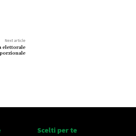
Next article
 elettorale
porzionale
e
Scelti per te