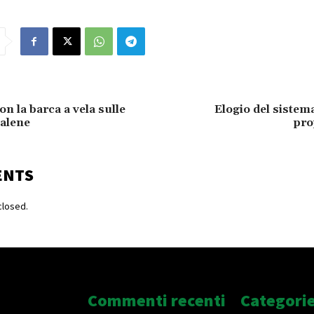
n la barca a vela sulle
Elogio del sistema
balene
pro
ENTS
losed.
Commenti recenti
Categori