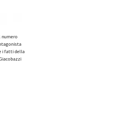
el numero
Antagonista
i fatti della
 Giacobazzi