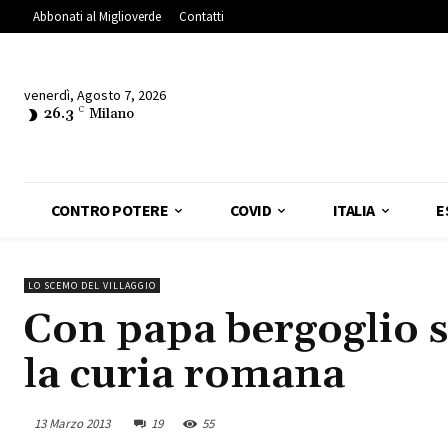
Abbonati al Miglioverde
Contatti
venerdì, Agosto 7, 2026
26.3
C
Milano
CONTRO POTERE
COVID
ITALIA
E
LO SCEMO DEL VILLAGGIO
Con papa bergoglio s
la curia romana
13 Marzo 2013
19
55