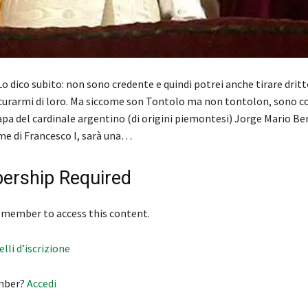
 dico subito: non sono credente e quindi potrei anche tirare dritt
curarmi di loro. Ma siccome son Tontolo ma non tontolon, sono c
apa del cardinale argentino (di origini piemontesi) Jorge Mario Be
ome di Francesco I, sarà una…
rship Required
 member to access this content.
velli d’iscrizione
mber?
Accedi