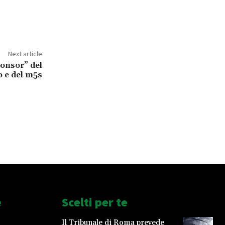
Next article
ponsor” del
 e del m5s
e
Scelti per te
Il Tribunale di Roma prevede