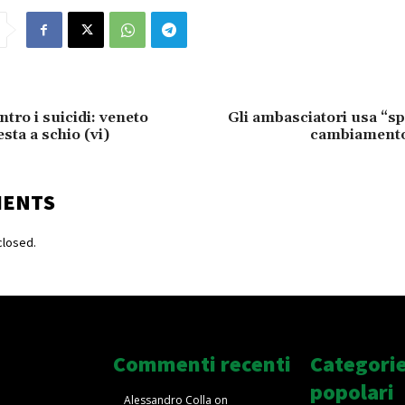
ntro i suicidi: veneto
Gli ambasciatori usa “s
sta a schio (vi)
cambiamento
MENTS
losed.
Commenti recenti
Categori
popolari
Alessandro Colla
on