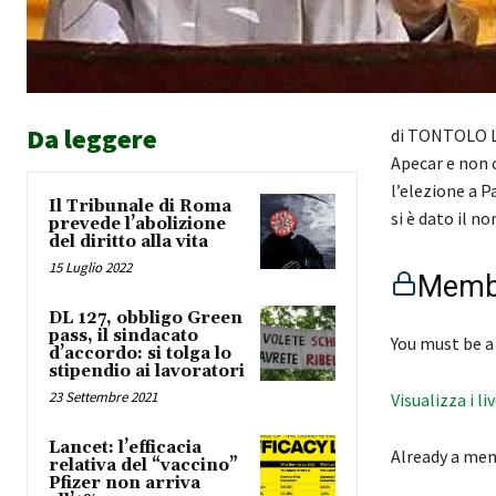
Da leggere
di TONTOLO Lo
Apecar e non 
l’elezione a P
Il Tribunale di Roma
si è dato il n
prevede l’abolizione
del diritto alla vita
15 Luglio 2022
Membe
DL 127, obbligo Green
pass, il sindacato
You must be a
d’accordo: si tolga lo
stipendio ai lavoratori
23 Settembre 2021
Visualizza i li
Lancet: l’efficacia
Already a me
relativa del “vaccino”
Pfizer non arriva