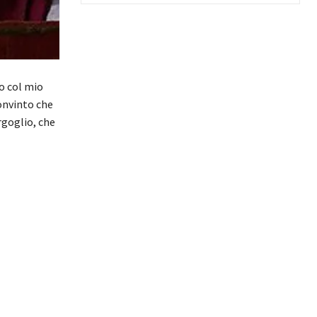
o col mio
onvinto che
rgoglio, che