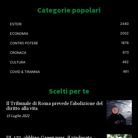
Categorie popolari
2440
ESTERI
2002
ECONOMIA
1876
CONTRO POTERE
673
CRONACA
492
CULTURA
461
COVID & TIRANNIA
Scelti per te
Il Tribunale di Roma prevede l’abolizione del
diritto alla vita
15 Luglio 2022
DL 127, obbligo Green pass, il sindacato