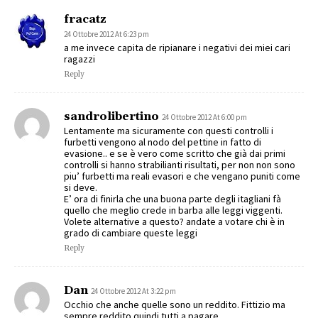
fracatz
24 Ottobre 2012 At 6:23 pm
a me invece capita de ripianare i negativi dei miei cari
ragazzi
Reply
sandrolibertino
24 Ottobre 2012 At 6:00 pm
Lentamente ma sicuramente con questi controlli i
furbetti vengono al nodo del pettine in fatto di
evasione.. e se è vero come scritto che già dai primi
controlli si hanno strabilianti risultati, per non non sono
piu’ furbetti ma reali evasori e che vengano puniti come
si deve.
E’ ora di finirla che una buona parte degli itagliani fà
quello che meglio crede in barba alle leggi viggenti.
Volete alternative a questo? andate a votare chi è in
grado di cambiare queste leggi
Reply
Dan
24 Ottobre 2012 At 3:22 pm
Occhio che anche quelle sono un reddito. Fittizio ma
sempre reddito quindi tutti a pagare