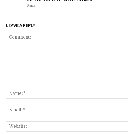
Reply
LEAVE A REPLY
Comment:
Na
Ema
Web