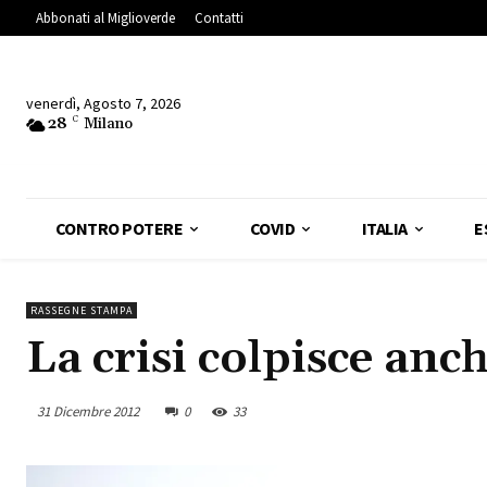
Abbonati al Miglioverde
Contatti
venerdì, Agosto 7, 2026
28
C
Milano
CONTRO POTERE
COVID
ITALIA
E
RASSEGNE STAMPA
La crisi colpisce anch
31 Dicembre 2012
0
33