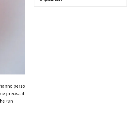
i hanno perso
me precisa il
che «un