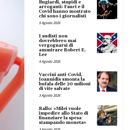
Bugiardi, stupidi e
arroganti: Fauci e il
Covid hanno mostrato
chi sono i giornalisti
5 Agosto 2026
I sudisti non
dovrebbero mai
vergognarsi di
ammirare Robert E.
Lee
4 Agosto 2026
Vaccini anti-Covid,
Ioannidis smonta la
bufala delle 20 milioni
di vite salvate
3 Agosto 2026
Rallo: «Milei vuole
impedire allo Stato di
finanziare la spesa
stampando moneta»
3 Agosto 2026