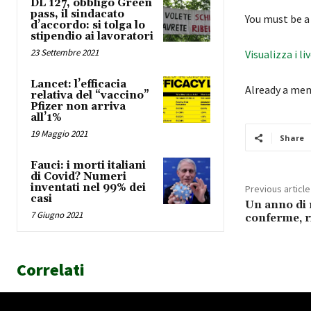
DL 127, obbligo Green
pass, il sindacato
You must be a
d’accordo: si tolga lo
stipendio ai lavoratori
23 Settembre 2021
Visualizza i li
Lancet: l’efficacia
Already a me
relativa del “vaccino”
Pfizer non arriva
all’1%
19 Maggio 2021
Share
Fauci: i morti italiani
di Covid? Numeri
inventati nel 99% dei
Previous article
casi
Un anno di 
7 Giugno 2021
conferme, ri
Correlati