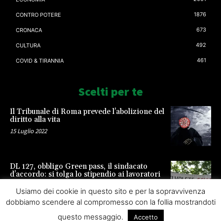
1876
CONTRO POTERE
673
CRONACA
492
CULTURA
461
COVID & TIRANNIA
Scelti per te
Il Tribunale di Roma prevede l’abolizione del
diritto alla vita
15 Luglio 2022
DL 127, obbligo Green pass, il sindacato
d’accordo: si tolga lo stipendio ai lavoratori
23 Settembre 2021
Usiamo dei cookie in questo sito e per la sopravvivenza
dobbiamo scendere al compromesso con la follia mostrandoti
questo messaggio.
Accetto