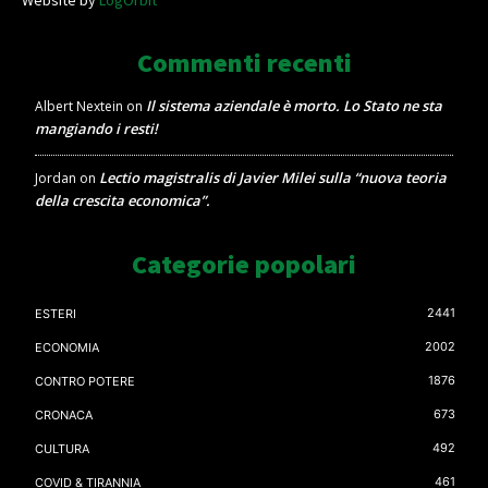
Website by
LogOrbit
Commenti recenti
Il sistema aziendale è morto. Lo Stato ne sta
Albert Nextein
on
mangiando i resti!
Lectio magistralis di Javier Milei sulla “nuova teoria
Jordan
on
della crescita economica”.
Categorie popolari
2441
ESTERI
2002
ECONOMIA
1876
CONTRO POTERE
673
CRONACA
492
CULTURA
461
COVID & TIRANNIA