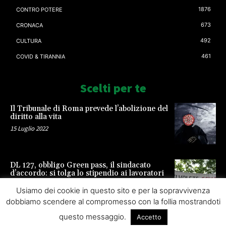
1876
CONTRO POTERE
673
CRONACA
492
CULTURA
461
COVID & TIRANNIA
Scelti per te
Il Tribunale di Roma prevede l’abolizione del
diritto alla vita
15 Luglio 2022
DL 127, obbligo Green pass, il sindacato
d’accordo: si tolga lo stipendio ai lavoratori
23 Settembre 2021
Usiamo dei cookie in questo sito e per la sopravvivenza
dobbiamo scendere al compromesso con la follia mostrandoti
questo messaggio.
Accetto