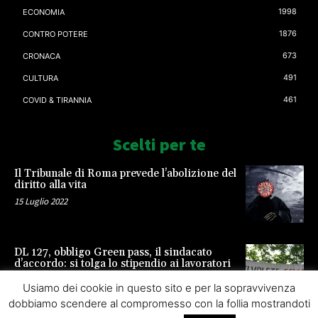
1998
ECONOMIA
1876
CONTRO POTERE
673
CRONACA
491
CULTURA
461
COVID & TIRANNIA
Scelti per te
Il Tribunale di Roma prevede l’abolizione del
diritto alla vita
15 Luglio 2022
DL 127, obbligo Green pass, il sindacato
d’accordo: si tolga lo stipendio ai lavoratori
23 Settembre 2021
Usiamo dei cookie in questo sito e per la sopravvivenza
dobbiamo scendere al compromesso con la follia mostrandoti