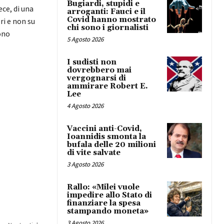
Bugiardi, stupidi e
ce, di una
arroganti: Fauci e il
Covid hanno mostrato
ri e non su
chi sono i giornalisti
ono
5 Agosto 2026
I sudisti non
dovrebbero mai
vergognarsi di
ammirare Robert E.
Lee
4 Agosto 2026
Vaccini anti-Covid,
Ioannidis smonta la
bufala delle 20 milioni
di vite salvate
3 Agosto 2026
Rallo: «Milei vuole
impedire allo Stato di
finanziare la spesa
stampando moneta»
3 Agosto 2026