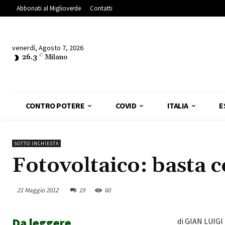
Abbonati al Miglioverde
Contatti
venerdì, Agosto 7, 2026
26.3
C
Milano
CONTRO POTERE
COVID
ITALIA
E
SOTTO INCHIESTA
Fotovoltaico: basta c
21 Maggio 2012
19
60
Da leggere
di GIAN LUIGI