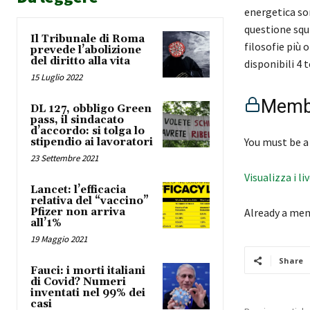
energetica son
questione squi
Il Tribunale di Roma
filosofie più 
prevede l’abolizione
del diritto alla vita
disponibili 4 
15 Luglio 2022
Membe
DL 127, obbligo Green
pass, il sindacato
d’accordo: si tolga lo
You must be a
stipendio ai lavoratori
23 Settembre 2021
Visualizza i li
Lancet: l’efficacia
relativa del “vaccino”
Pfizer non arriva
Already a me
all’1%
19 Maggio 2021
Share
Fauci: i morti italiani
di Covid? Numeri
inventati nel 99% dei
casi