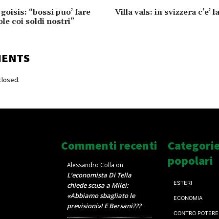
goisis: “bossi puo’ fare
Villa vals: in svizzera c’e’ l
le coi soldi nostri”
MENTS
losed.
Commenti recenti
Categori
popolari
Alessandro Colla
on
L’economista Di Tella
ESTERI
chiede scusa a Milei:
«Abbiamo sbagliato le
ECONOMIA
previsioni»! E Bersani???
CONTRO POTERE