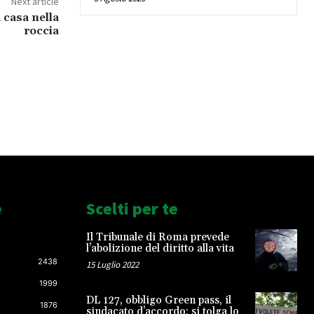
Next article
a casa nella
roccia
e
Scelti per te
Il Tribunale di Roma prevede
l’abolizione del diritto alla vita
2438
15 Luglio 2022
1999
DL 127, obbligo Green pass, il
1876
sindacato d’accordo: si tolga lo