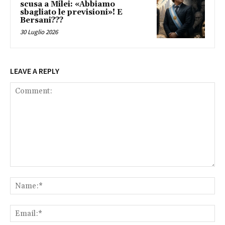
scusa a Milei: «Abbiamo
sbagliato le previsioni»! E
Bersani???
30 Luglio 2026
LEAVE A REPLY
Comment:
Na
Ema