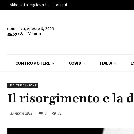
Abbonati al Miglioverde
Contatti
domenica, Agosto 9, 2026
30.8
C
Milano
CONTRO POTERE
COVID
ITALIA
E
LE ALTRE CAMPANE
Il risorgimento e la 
19 Aprile 2012
0
71