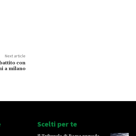
Next article
battito con
i a milano
e
Scelti per te