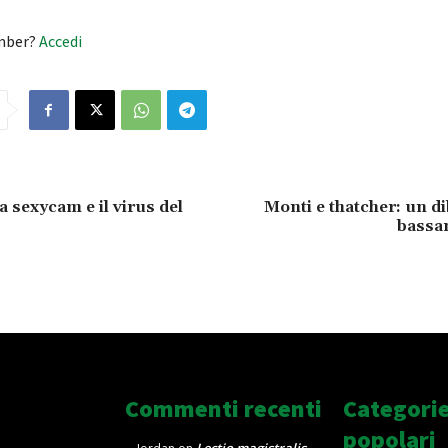
mber?
Accedi
la sexycam e il virus del
Monti e thatcher: un di
bassan
Commenti recenti
Categori
popolari