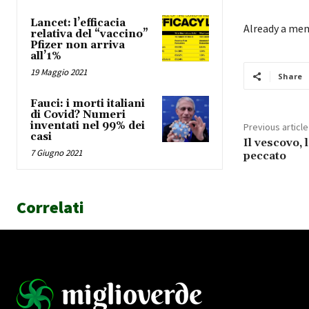
Lancet: l’efficacia
Already a me
relativa del “vaccino”
Pfizer non arriva
all’1%
19 Maggio 2021
Share
Fauci: i morti italiani
di Covid? Numeri
inventati nel 99% dei
Previous article
casi
Il vescovo, 
7 Giugno 2021
peccato
Correlati