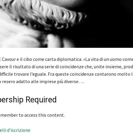
Cavour e il cibo come carta diplomatica. «La vita di un uomo come
ere il risultato di una serie di coincidenze che, unite insieme, pro
 difficile trovare l’eguale. Fra queste coincidenze contarono molto l
o resero adatto alle imprese più diverse….
rship Required
 member to access this content.
velli d’iscrizione