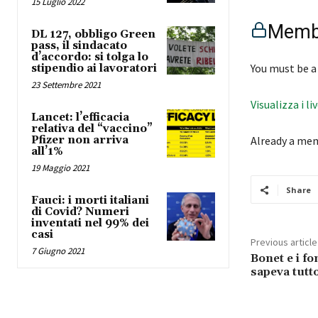
15 Luglio 2022
Membe
DL 127, obbligo Green
pass, il sindacato
d’accordo: si tolga lo
You must be a
stipendio ai lavoratori
23 Settembre 2021
Visualizza i li
Lancet: l’efficacia
relativa del “vaccino”
Pfizer non arriva
Already a me
all’1%
19 Maggio 2021
Share
Fauci: i morti italiani
di Covid? Numeri
inventati nel 99% dei
casi
Previous article
7 Giugno 2021
Bonet e i fon
sapeva tutto