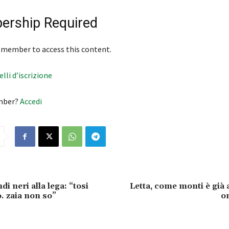
rship Required
 member to access this content.
velli d’iscrizione
mber?
Accedi
di neri alla lega: “tosi
Letta, come monti è già a
. zaia non so”
o