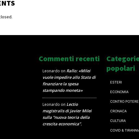
ENTS
losed.
Commenti recenti
Categori
popolari
Rallo: «Milei
Leonardo
on
vuole impedire allo Stato di
ESTERI
finanziare la spesa
stampando moneta»
ECONOMIA
CONTRO POTERE
Lectio
Leonardo
on
magistralis di Javier Milei
CRONACA
sulla “nuova teoria della
CULTURA
crescita economica”.
COVID & TIRANNI