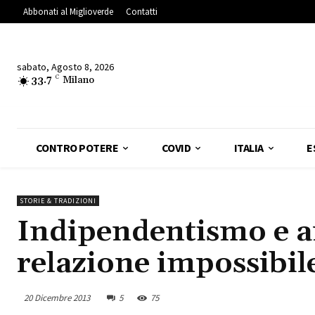
Abbonati al Miglioverde
Contatti
sabato, Agosto 8, 2026
33.7
C
Milano
CONTRO POTERE
COVID
ITALIA
E
STORIE & TRADIZIONI
Indipendentismo e an
relazione impossibil
20 Dicembre 2013
5
75