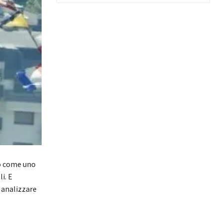
o come uno
i. E
 analizzare