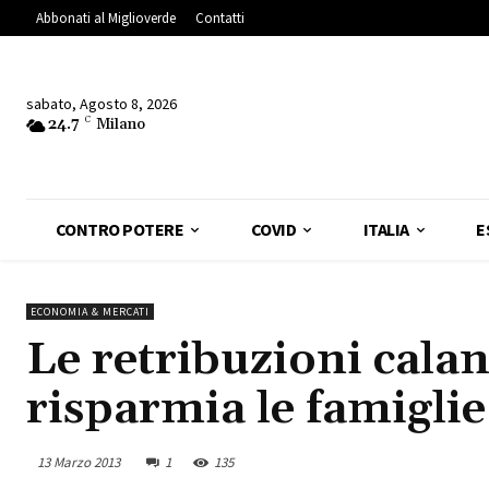
Abbonati al Miglioverde
Contatti
sabato, Agosto 8, 2026
24.7
C
Milano
CONTRO POTERE
COVID
ITALIA
E
ECONOMIA & MERCATI
Le retribuzioni calan
risparmia le famiglie
13 Marzo 2013
1
135