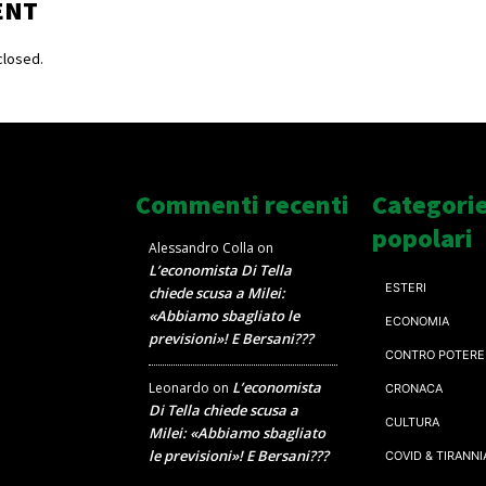
ENT
losed.
Commenti recenti
Categori
popolari
Alessandro Colla
on
L’economista Di Tella
ESTERI
chiede scusa a Milei:
«Abbiamo sbagliato le
ECONOMIA
previsioni»! E Bersani???
CONTRO POTERE
L’economista
Leonardo
on
CRONACA
Di Tella chiede scusa a
CULTURA
Milei: «Abbiamo sbagliato
le previsioni»! E Bersani???
COVID & TIRANNI