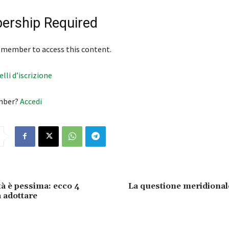
rship Required
 member to access this content.
velli d’iscrizione
mber?
Accedi
tà è pessima: ecco 4
La questione meridionale
a adottare