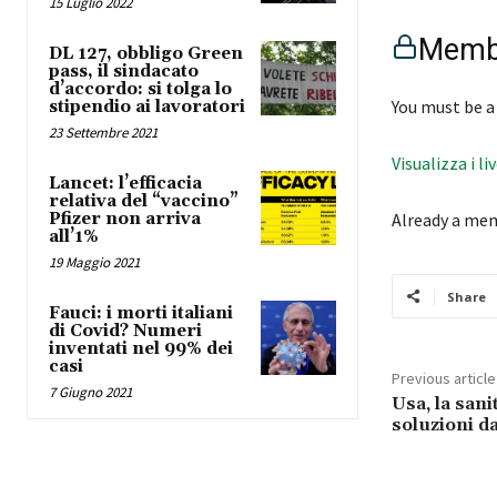
15 Luglio 2022
Membe
DL 127, obbligo Green
pass, il sindacato
d’accordo: si tolga lo
You must be a
stipendio ai lavoratori
23 Settembre 2021
Visualizza i li
Lancet: l’efficacia
relativa del “vaccino”
Pfizer non arriva
Already a me
all’1%
19 Maggio 2021
Share
Fauci: i morti italiani
di Covid? Numeri
inventati nel 99% dei
casi
Previous article
7 Giugno 2021
Usa, la sani
soluzioni d