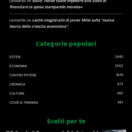
Rallo: «Milei vuole impedire allo Stato di
Leonardo
on
finanziare la spesa stampando moneta»
Lectio magistralis di Javier Milei sulla “nuova
Leonardo
on
teoria della crescita economica”.
Categorie popolari
2440
ESTERI
2002
ECONOMIA
1876
CONTRO POTERE
673
CRONACA
492
CULTURA
461
COVID & TIRANNIA
Scelti per te