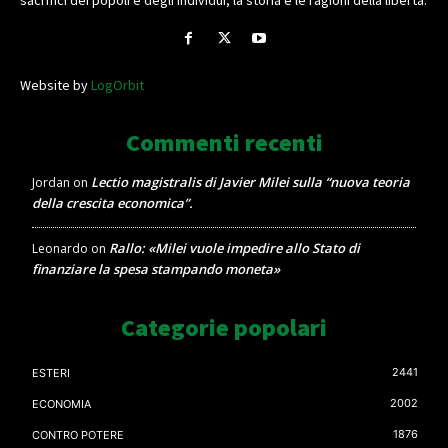
sacrifici dei popoli e degli individui, la storia e le ragioni della libertà.
Website by
LogOrbit
Commenti recenti
Lectio magistralis di Javier Milei sulla “nuova teoria
Jordan
on
della crescita economica”.
Rallo: «Milei vuole impedire allo Stato di
Leonardo
on
finanziare la spesa stampando moneta»
Categorie popolari
2441
ESTERI
2002
ECONOMIA
1876
CONTRO POTERE