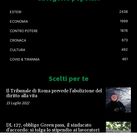
2438
ESTERI
1999
ECONOMIA
1876
CONTRO POTERE
673
CRONACA
492
CULTURA
461
COVID & TIRANNIA
Scelti per te
Il Tribunale di Roma prevede l’abolizione del
diritto alla vita
15 Luglio 2022
DL 127, obbligo Green pass, il sindacato
d’accordo: si tolga lo stipendio ai lavoratori