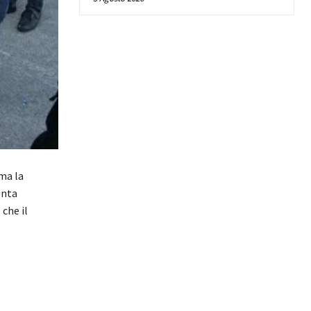
ma la
enta
che il