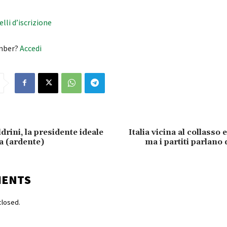
velli d’iscrizione
mber?
Accedi
drini, la presidente ideale
Italia vicina al collasso
a (ardente)
ma i partiti parlano d
MENTS
losed.