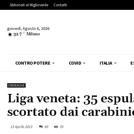
Abbonati al Miglioverde
Contatti
giovedì, Agosto 6, 2026
32.7
C
Milano
CONTRO POTERE
COVID
ITALIA
E
CRONACHE
Liga veneta: 35 espul
scortato dai carabini
13 Aprile 2013
69
35