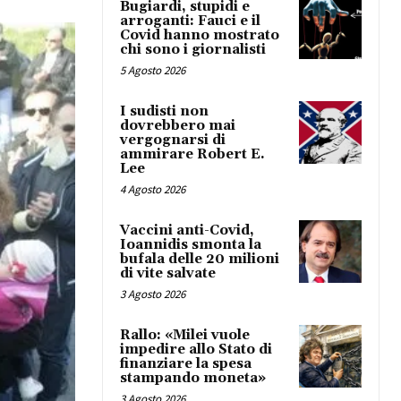
Bugiardi, stupidi e
arroganti: Fauci e il
Covid hanno mostrato
chi sono i giornalisti
5 Agosto 2026
I sudisti non
dovrebbero mai
vergognarsi di
ammirare Robert E.
Lee
4 Agosto 2026
Vaccini anti-Covid,
Ioannidis smonta la
bufala delle 20 milioni
di vite salvate
3 Agosto 2026
Rallo: «Milei vuole
impedire allo Stato di
finanziare la spesa
stampando moneta»
3 Agosto 2026