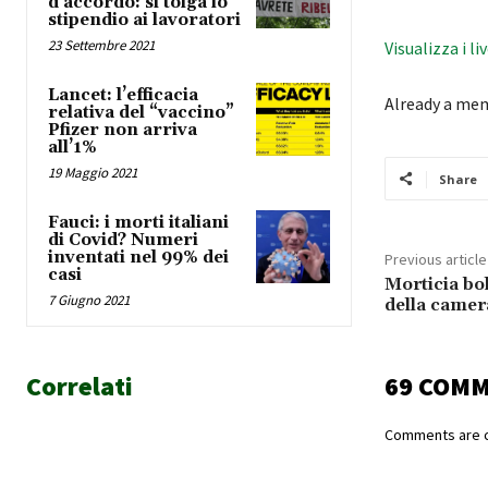
d’accordo: si tolga lo
stipendio ai lavoratori
23 Settembre 2021
Visualizza i li
Lancet: l’efficacia
Already a me
relativa del “vaccino”
Pfizer non arriva
all’1%
19 Maggio 2021
Share
Fauci: i morti italiani
di Covid? Numeri
inventati nel 99% dei
Previous article
casi
Morticia bol
7 Giugno 2021
della camer
Correlati
69 COM
Comments are c