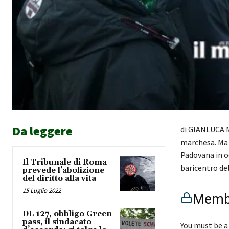
Da leggere
di GIANLUCA M
marchesa. Ma 
Padovana in oc
Il Tribunale di Roma
baricentro de
prevede l’abolizione
del diritto alla vita
15 Luglio 2022
Membe
DL 127, obbligo Green
pass, il sindacato
You must be a