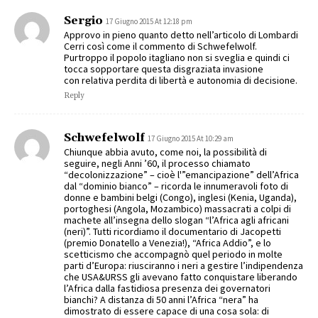
Sergio
17 Giugno 2015 At 12:18 pm
Approvo in pieno quanto detto nell’articolo di Lombardi
Cerri così come il commento di Schwefelwolf.
Purtroppo il popolo itagliano non si sveglia e quindi ci
tocca sopportare questa disgraziata invasione
con relativa perdita di libertà e autonomia di decisione.
Reply
Schwefelwolf
17 Giugno 2015 At 10:29 am
Chiunque abbia avuto, come noi, la possibilità di
seguire, negli Anni ’60, il processo chiamato
“decolonizzazione” – cioè l'”emancipazione” dell’Africa
dal “dominio bianco” – ricorda le innumeravoli foto di
donne e bambini belgi (Congo), inglesi (Kenia, Uganda),
portoghesi (Angola, Mozambico) massacrati a colpi di
machete all’insegna dello slogan “l’Africa agli africani
(neri)”. Tutti ricordiamo il documentario di Jacopetti
(premio Donatello a Venezia!), “Africa Addio”, e lo
scetticismo che accompagnò quel periodo in molte
parti d’Europa: riusciranno i neri a gestire l’indipendenza
che USA&URSS gli avevano fatto conquistare liberando
l’Africa dalla fastidiosa presenza dei governatori
bianchi? A distanza di 50 anni l’Africa “nera” ha
dimostrato di essere capace di una cosa sola: di