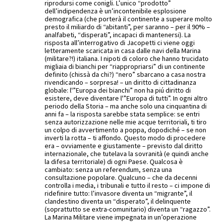
riprodursi come conigli. L’unico “prodotto”
dell’indipendenza è un’incontenibile esplosione
demografica (che porterà il continente a superare molto
presto il miliardo di “abitanti”, per saranno – per il 90% –
analfabeti, “disperati”, incapaci di mantenersi). La
risposta all’interrogativo di Jacopetti ci viene oggi
letteramente scaricata in casa dalle navi della Marina
(militare?!) italiana. I nipoti di coloro che hanno trucidato
migliaia di bianchi per “riappropriarsi” di un continente
definito (chissà da chi?) “nero” sbarcano a casa nostra
rivendicando – sorpresa! – un diritto di cittadinanza
globale: l'”Europa dei bianchi” non ha piú diritto di
esistere, deve diventare l'”Europa di tutti”. In ogni altro
periodo della Storia – ma anche solo una cinquantina di
anni fa – la risposta sarebbe stata semplice: se entri
senza autorizzazione nelle mie acque territoriali, ti tiro
un colpo di avvertimento a poppa, dopodiché – se non
inverti la rotta – ti affondo. Questo modo di procedere
era – ovviamente e giustamente – previsto dal diritto
internazionale, che tutelava la sovranità (e quindi anche
la difesa territoriale) di ogni Paese. Qualcosa è
cambiato: senza un referendum, senza una
consultazione popolare. Qualcuno – che da decenni
controlla i media, i tribunali e tutto il resto – ci impone di
ridefinire tutto: l’invasore diventa un “migrante”, il
clandestino diventa un “disperato”, il delinquente
(soprattutto se extra-comunitario) diventa un “ragazzo”.
La Marina Militare viene impegnata in un’operazione