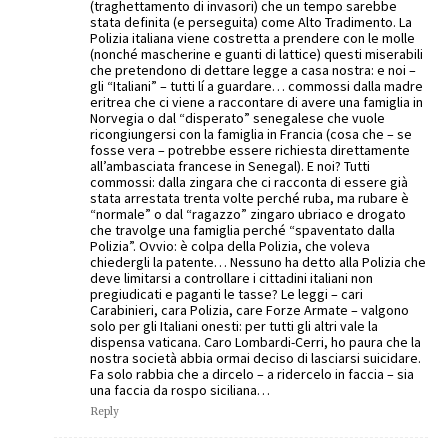
(traghettamento di invasori) che un tempo sarebbe
stata definita (e perseguita) come Alto Tradimento. La
Polizia italiana viene costretta a prendere con le molle
(nonché mascherine e guanti di lattice) questi miserabili
che pretendono di dettare legge a casa nostra: e noi –
gli “Italiani” – tutti lí a guardare… commossi dalla madre
eritrea che ci viene a raccontare di avere una famiglia in
Norvegia o dal “disperato” senegalese che vuole
ricongiungersi con la famiglia in Francia (cosa che – se
fosse vera – potrebbe essere richiesta direttamente
all’ambasciata francese in Senegal). E noi? Tutti
commossi: dalla zingara che ci racconta di essere già
stata arrestata trenta volte perché ruba, ma rubare è
“normale” o dal “ragazzo” zingaro ubriaco e drogato
che travolge una famiglia perché “spaventato dalla
Polizia”. Ovvio: è colpa della Polizia, che voleva
chiedergli la patente… Nessuno ha detto alla Polizia che
deve limitarsi a controllare i cittadini italiani non
pregiudicati e paganti le tasse? Le leggi – cari
Carabinieri, cara Polizia, care Forze Armate – valgono
solo per gli Italiani onesti: per tutti gli altri vale la
dispensa vaticana. Caro Lombardi-Cerri, ho paura che la
nostra società abbia ormai deciso di lasciarsi suicidare.
Fa solo rabbia che a dircelo – a ridercelo in faccia – sia
una faccia da rospo siciliana…
Reply