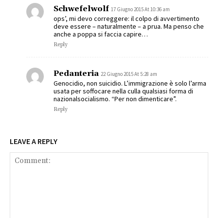
Schwefelwolf
17 Giugno 2015 At 10:36 am
ops’, mi devo correggere: il colpo di avvertimento
deve essere – naturalmente – a prua. Ma penso che
anche a poppa si faccia capire…
Reply
Pedanteria
22 Giugno 2015 At 5:28 am
Genocidio, non suicidio. L’immigrazione è solo l’arma
usata per soffocare nella culla qualsiasi forma di
nazionalsocialismo. “Per non dimenticare”.
Reply
LEAVE A REPLY