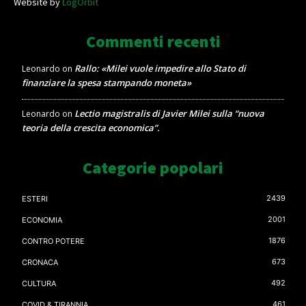
Website by
LogOrbit
Commenti recenti
Rallo: «Milei vuole impedire allo Stato di
Leonardo
on
finanziare la spesa stampando moneta»
Lectio magistralis di Javier Milei sulla “nuova
Leonardo
on
teoria della crescita economica”.
Categorie popolari
2439
ESTERI
2001
ECONOMIA
1876
CONTRO POTERE
673
CRONACA
492
CULTURA
461
COVID & TIRANNIA