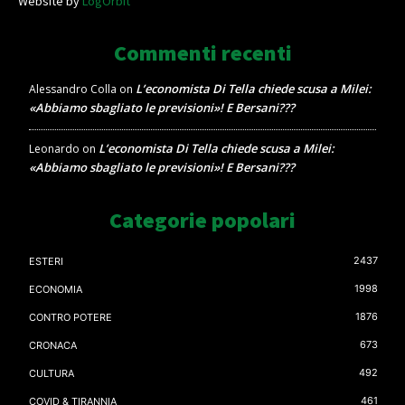
Website by
LogOrbit
Commenti recenti
L’economista Di Tella chiede scusa a Milei:
Alessandro Colla
on
«Abbiamo sbagliato le previsioni»! E Bersani???
L’economista Di Tella chiede scusa a Milei:
Leonardo
on
«Abbiamo sbagliato le previsioni»! E Bersani???
Categorie popolari
2437
ESTERI
1998
ECONOMIA
1876
CONTRO POTERE
673
CRONACA
492
CULTURA
461
COVID & TIRANNIA