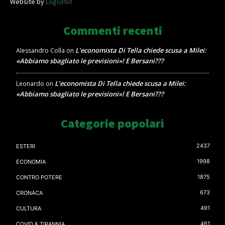
Website by
LogOrbit
Commenti recenti
L’economista Di Tella chiede scusa a Milei:
Alessandro Colla
on
«Abbiamo sbagliato le previsioni»! E Bersani???
L’economista Di Tella chiede scusa a Milei:
Leonardo
on
«Abbiamo sbagliato le previsioni»! E Bersani???
Categorie popolari
2437
ESTERI
1998
ECONOMIA
1875
CONTRO POTERE
673
CRONACA
491
CULTURA
461
COVID & TIRANNIA