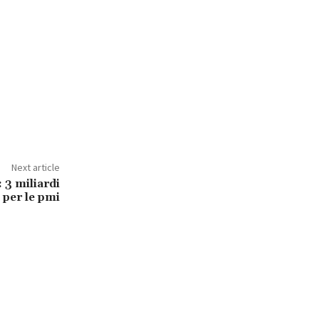
Next article
: 3 miliardi
” per le pmi