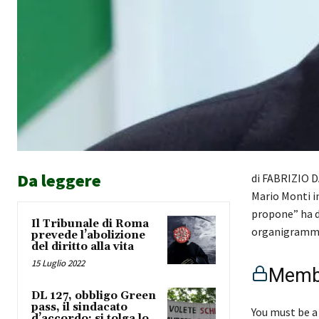
Da leggere
di FABRIZIO D
Mario Monti in
propone” ha d
Il Tribunale di Roma
organigrammi 
prevede l’abolizione
del diritto alla vita
15 Luglio 2022
Membe
DL 127, obbligo Green
pass, il sindacato
You must be a
d’accordo: si tolga lo