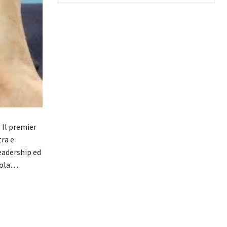
Il premier
tra e
eadership ed
 sola…