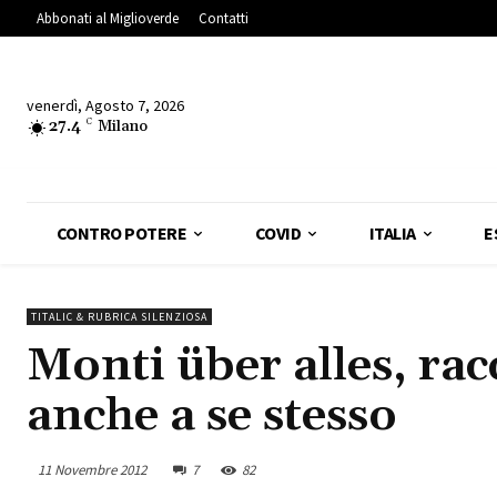
Abbonati al Miglioverde
Contatti
venerdì, Agosto 7, 2026
27.4
C
Milano
CONTRO POTERE
COVID
ITALIA
E
TITALIC & RUBRICA SILENZIOSA
Monti über alles, racc
anche a se stesso
11 Novembre 2012
7
82