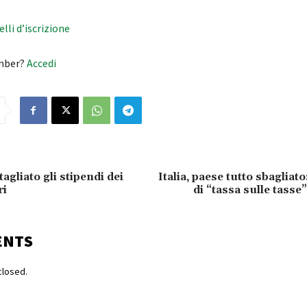
velli d’iscrizione
mber?
Accedi
tagliato gli stipendi dei
Italia, paese tutto sbagliato
ri
di “tassa sulle tasse
ENTS
losed.