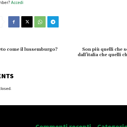
mber?
Accedi
neto come il lussemburgo?
Son più quelli che 
dall’italia che quelli 
ENTS
losed.
Commenti recenti
Categori