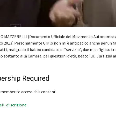
O MAZZERELLI (Documento Ufficiale del Movimento Autonomista
zo 2013) Personalmente Grillo non mi è antipatico anche per un f
atti, malgrado il babbo candidato di “servizio”, due miei figli su t
lio soltanto alla Camera, per questioni d’età, beato lui… la figlia a
rship Required
 member to access this content.
velli d’iscrizione