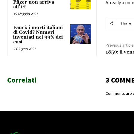
Pfizer non arriva
Already a me
all’1%
19 Maggio 2021
Share
Fauci: i morti italiani
di Covid? Numeri
inventati nel 99% dei
casi
Previous article
7 Giugno 2021
1859: il ve
Correlati
3 COMM
Comments are c