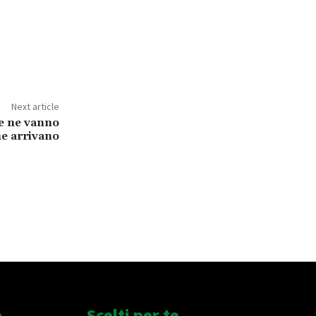
Next article
se ne vanno
che arrivano
e
Scelti per te