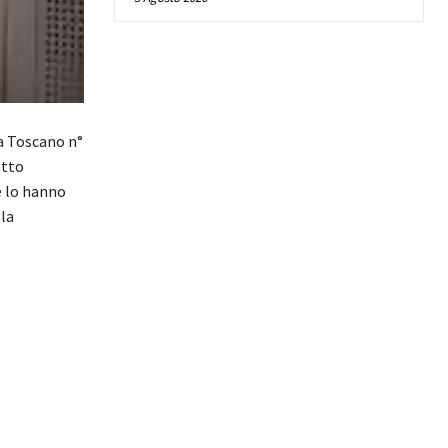
 Toscano n°
atto
re lo hanno
lla