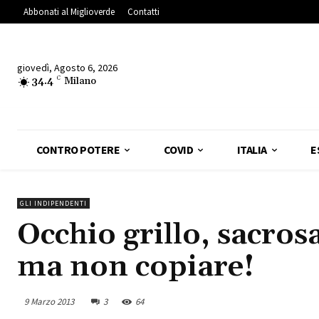
Abbonati al Miglioverde
Contatti
giovedì, Agosto 6, 2026
34.4
C
Milano
CONTRO POTERE
COVID
ITALIA
E
GLI INDIPENDENTI
Occhio grillo, sacrosa
ma non copiare!
9 Marzo 2013
3
64