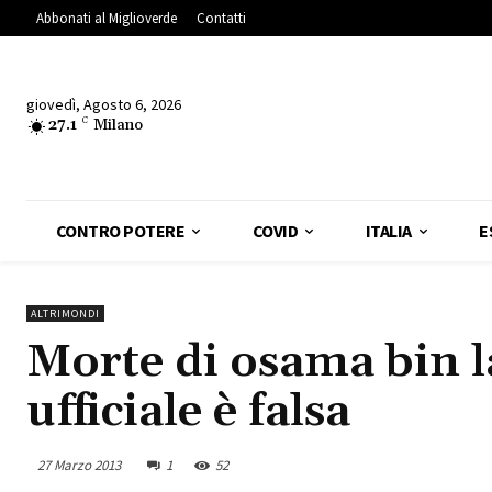
Abbonati al Miglioverde
Contatti
giovedì, Agosto 6, 2026
27.1
C
Milano
CONTRO POTERE
COVID
ITALIA
E
ALTRIMONDI
Morte di osama bin l
ufficiale è falsa
27 Marzo 2013
1
52