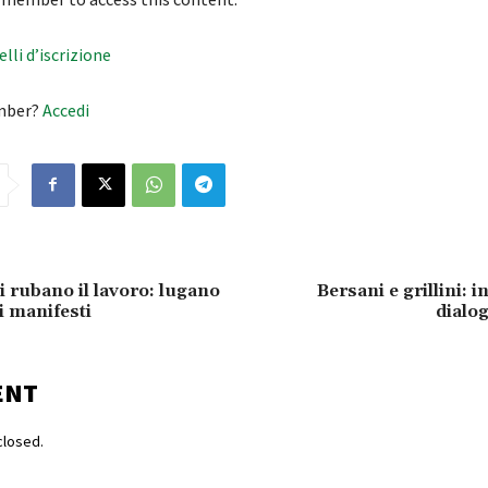
velli d’iscrizione
mber?
Accedi
 ci rubano il lavoro: lugano
Bersani e grillini: i
i manifesti
dialog
ENT
losed.