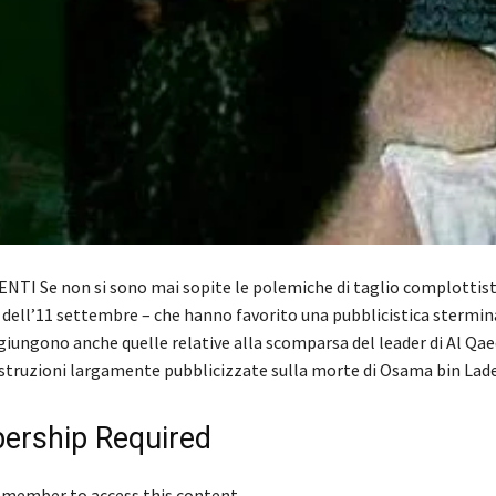
ENTI Se non si sono mai sopite le polemiche di taglio complottist
i dell’11 settembre – che hanno favorito una pubblicistica stermin
ggiungono anche quelle relative alla scomparsa del leader di Al Qa
costruzioni largamente pubblicizzate sulla morte di Osama bin La
rship Required
 member to access this content.