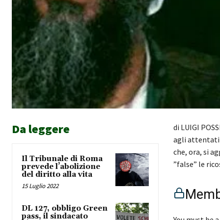
Da leggere
di LUIGI POSS
agli attentat
che, ora, si a
Il Tribunale di Roma
”false” le ri
prevede l’abolizione
del diritto alla vita
15 Luglio 2022
Membe
DL 127, obbligo Green
pass, il sindacato
You must be a