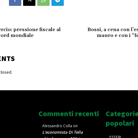
io: pressione fiscale al
Bossi, a cena con l’e
ecord mondiale
mauro e con i “f
ENTS
losed.
Commenti recenti
Categori
popolari
Alessandro Colla
on
L’economista Di Tella
ESTERI