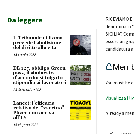
Da leggere
RICEVIAMO E P
denominato 
SICILIA”. Come
Il Tribunale di Roma
essere un gru
prevede l’abolizione
del diritto alla vita
candidatura a
15 Luglio 2022
Membe
DL 127, obbligo Green
pass, il sindacato
d’accordo: si tolga lo
You must be a
stipendio ai lavoratori
23 Settembre 2021
Visualizza i li
Lancet: l’efficacia
relativa del “vaccino”
Pfizer non arriva
Already a me
all’1%
19 Maggio 2021
Share