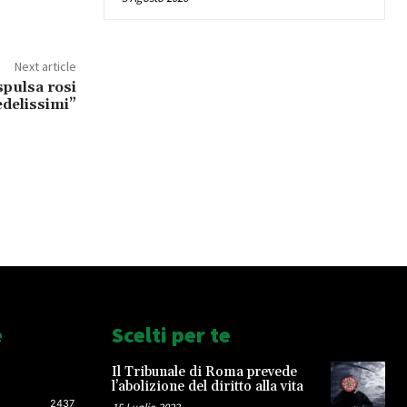
Next article
spulsa rosi
edelissimi”
e
Scelti per te
Il Tribunale di Roma prevede
l’abolizione del diritto alla vita
2437