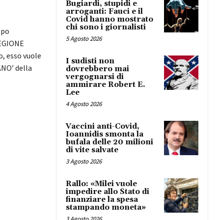
Bugiardi, stupidi e
arroganti: Fauci e il
Covid hanno mostrato
chi sono i giornalisti
ppo
5 Agosto 2026
EGIONE
o, esso vuole
I sudisti non
ANO’ della
dovrebbero mai
vergognarsi di
ammirare Robert E.
Lee
4 Agosto 2026
Vaccini anti-Covid,
Ioannidis smonta la
bufala delle 20 milioni
di vite salvate
3 Agosto 2026
Rallo: «Milei vuole
impedire allo Stato di
finanziare la spesa
stampando moneta»
3 Agosto 2026