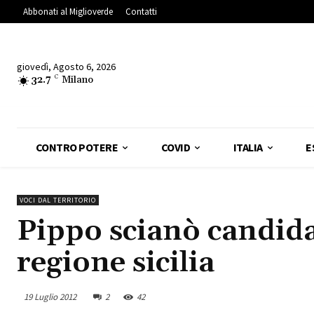
Abbonati al Miglioverde
Contatti
giovedì, Agosto 6, 2026
32.7
C
Milano
CONTRO POTERE
COVID
ITALIA
E
VOCI DAL TERRITORIO
Pippo scianò candida
regione sicilia
19 Luglio 2012
2
42