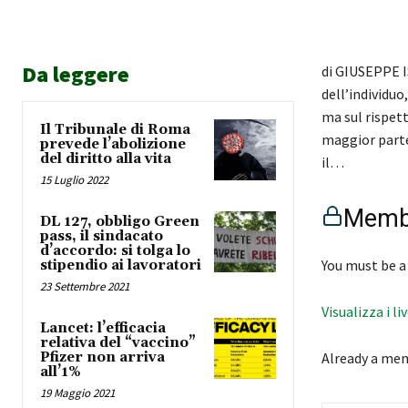
Da leggere
di GIUSEPPE I
dell’individu
ma sul rispetto
Il Tribunale di Roma
maggior parte
prevede l’abolizione
del diritto alla vita
il…
15 Luglio 2022
Membe
DL 127, obbligo Green
pass, il sindacato
d’accordo: si tolga lo
You must be a
stipendio ai lavoratori
23 Settembre 2021
Visualizza i li
Lancet: l’efficacia
relativa del “vaccino”
Pfizer non arriva
Already a me
all’1%
19 Maggio 2021