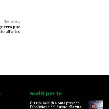
Next article
 guerra può
o all’altro
e
Scelti per te
Il Tribunale di Roma prevede
l’abolizione del diritto alla vita