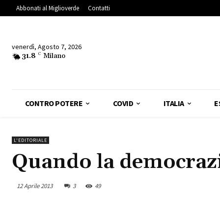
Abbonati al Miglioverde
Contatti
venerdì, Agosto 7, 2026
31.8
C
Milano
CONTRO POTERE
COVID
ITALIA
E
L'EDITORIALE
Quando la democrazia
12 Aprile 2013
3
49