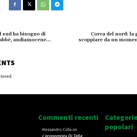
il sud ha bisogno di
Corea del nord: la
vabbè, andiamocene…
scoppiare da un moment
ENTS
losed.
Commenti recenti
Categori
popolari
Alessandro Colla
on
L’economista Di Tella