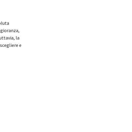
oluta
ggioranza,
uttavia, la
scegliere e