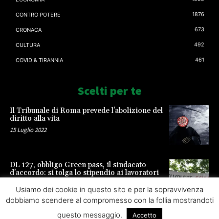
1876
CONTRO POTERE
673
CRONACA
492
CULTURA
461
COVID & TIRANNIA
Scelti per te
Il Tribunale di Roma prevede l’abolizione del
diritto alla vita
15 Luglio 2022
DL 127, obbligo Green pass, il sindacato
d’accordo: si tolga lo stipendio ai lavoratori
23 Settembre 2021
Usiamo dei cookie in questo sito e per la sopravvivenza
dobbiamo scendere al compromesso con la follia mostrandoti
questo messaggio.
Accetto