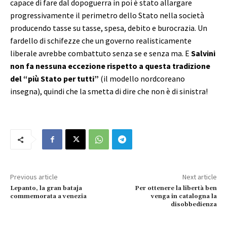
capace di fare dal dopoguerra in poi è stato allargare
progressivamente il perimetro dello Stato nella società
producendo tasse su tasse, spesa, debito e burocrazia. Un
fardello di schifezze che un governo realisticamente
liberale avrebbe combattuto senza se e senza ma. E
Salvini
non fa nessuna eccezione rispetto a questa tradizione
del “più Stato per tutti”
(il modello nordcoreano
insegna), quindi che la smetta di dire che non è di sinistra!
Previous article
Next article
Lepanto, la gran bataja
Per ottenere la libertà ben
commemorata a venezia
venga in catalogna la
disobbedienza