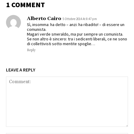
1 COMMENT
Alberto Cairo
5 Ottobre 2014 At 8:47 pm
Sì, insomma: ha detto – anzi: ha ribadito! – di essere un
comunista.
Magari verde smeraldo, ma pur sempre un comunista.
Se non altro è sincero: tra i sedicenti liberali, ce ne sono
di collettivisti sotto mentite spoglie…
Reply
LEAVE A REPLY
Comment: