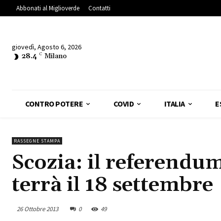
Abbonati al Miglioverde
Contatti
giovedì, Agosto 6, 2026
28.4
C
Milano
CONTRO POTERE
COVID
ITALIA
E
RASSEGNE STAMPA
Scozia: il referendum
terrà il 18 settembre
26 Ottobre 2013
0
49