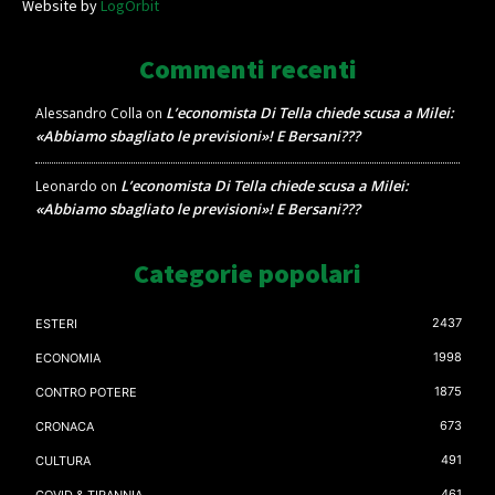
Website by
LogOrbit
Commenti recenti
L’economista Di Tella chiede scusa a Milei:
Alessandro Colla
on
«Abbiamo sbagliato le previsioni»! E Bersani???
L’economista Di Tella chiede scusa a Milei:
Leonardo
on
«Abbiamo sbagliato le previsioni»! E Bersani???
Categorie popolari
2437
ESTERI
1998
ECONOMIA
1875
CONTRO POTERE
673
CRONACA
491
CULTURA
461
COVID & TIRANNIA