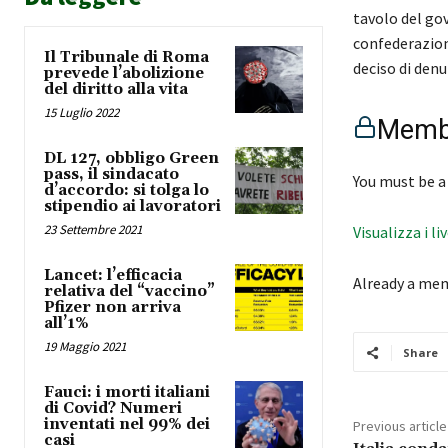
tavolo del gov
confederazione
Il Tribunale di Roma
deciso di denu
prevede l’abolizione
del diritto alla vita
15 Luglio 2022
Membe
DL 127, obbligo Green
pass, il sindacato
You must be a
d’accordo: si tolga lo
stipendio ai lavoratori
23 Settembre 2021
Visualizza i li
Lancet: l’efficacia
Already a me
relativa del “vaccino”
Pfizer non arriva
all’1%
19 Maggio 2021
Share
Fauci: i morti italiani
di Covid? Numeri
inventati nel 99% dei
Previous article
casi