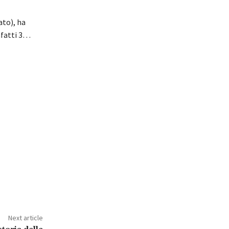
ato), ha
infatti 3…
Next article