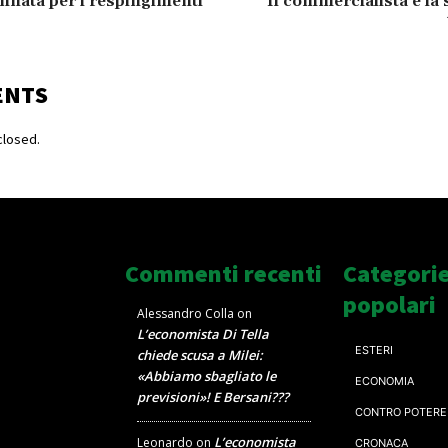
annata per i respingimenti
Il commercialista e la 
ENTS
losed.
Commenti recenti
Categori
popolari
Alessandro Colla
on
L’economista Di Tella
ESTERI
chiede scusa a Milei:
«Abbiamo sbagliato le
ECONOMIA
previsioni»! E Bersani???
CONTRO POTERE
L’economista
Leonardo
on
CRONACA