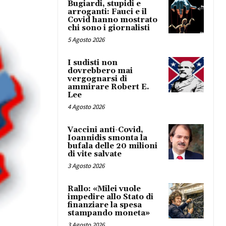
Bugiardi, stupidi e
arroganti: Fauci e il
Covid hanno mostrato
chi sono i giornalisti
5 Agosto 2026
I sudisti non
dovrebbero mai
vergognarsi di
ammirare Robert E.
Lee
4 Agosto 2026
Vaccini anti-Covid,
Ioannidis smonta la
bufala delle 20 milioni
di vite salvate
3 Agosto 2026
Rallo: «Milei vuole
impedire allo Stato di
finanziare la spesa
stampando moneta»
3 Agosto 2026