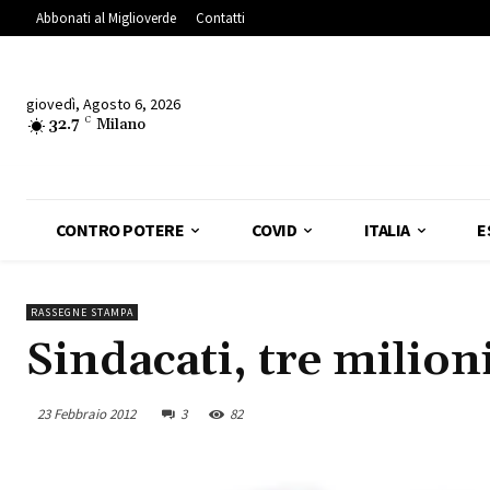
Abbonati al Miglioverde
Contatti
giovedì, Agosto 6, 2026
32.7
C
Milano
CONTRO POTERE
COVID
ITALIA
E
RASSEGNE STAMPA
Sindacati, tre milioni
23 Febbraio 2012
3
82