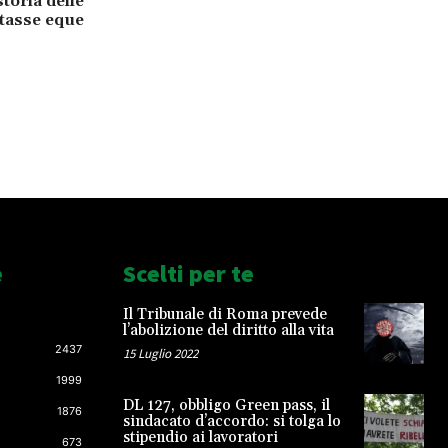
storia delle
tasse eque
e
Scelti per te
Il Tribunale di Roma prevede
l’abolizione del diritto alla vita
2437
15 Luglio 2022
1999
DL 127, obbligo Green pass, il
1876
sindacato d’accordo: si tolga lo
stipendio ai lavoratori
673