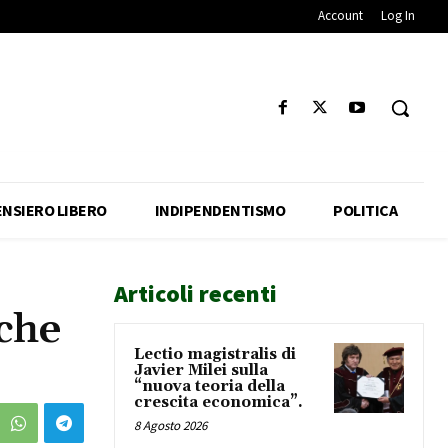
Account
Log In
ENSIERO LIBERO
INDIPENDENTISMO
POLITICA
Articoli recenti
nche
Lectio magistralis di
Javier Milei sulla
“nuova teoria della
crescita economica”.
8 Agosto 2026