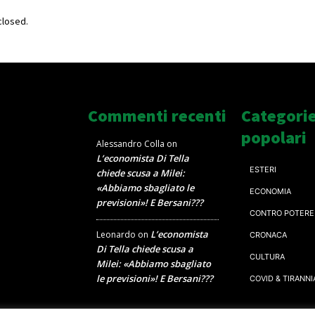
losed.
Commenti recenti
Categori
popolari
Alessandro Colla
on
L’economista Di Tella
ESTERI
chiede scusa a Milei:
«Abbiamo sbagliato le
ECONOMIA
previsioni»! E Bersani???
CONTRO POTERE
L’economista
Leonardo
on
CRONACA
Di Tella chiede scusa a
CULTURA
Milei: «Abbiamo sbagliato
le previsioni»! E Bersani???
COVID & TIRANNI