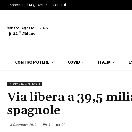
Abbonati al Miglioverde
Contatti
sabato, Agosto 8, 2026
22
C
Milano
CONTRO POTERE
COVID
ITALIA
E
ECONOMIA & MERCATI
Via libera a 39,5 mili
spagnole
4 Dicembre 2012
3
29