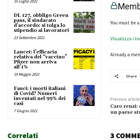
15 Luglio 2022
Membe
DL 127, obbligo Green
pass, il sindacato
You must be a
d’accordo: si tolga lo
stipendio ai lavoratori
23 Settembre 2021
Visualizza i li
Lancet: l’efficacia
Already a me
relativa del “vaccino”
Pfizer non arriva
all’1%
19 Maggio 2021
Share
Fauci: i morti italiani
di Covid? Numeri
inventati nel 99% dei
Previous article
casi
Caro renzi: 
7 Giugno 2021
un paese st
Correlati
3 COMM