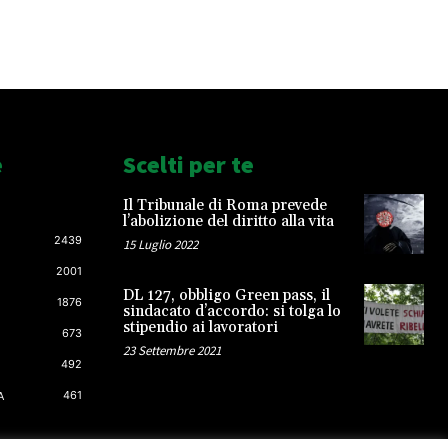
e
Scelti per te
Il Tribunale di Roma prevede
l’abolizione del diritto alla vita
2439
15 Luglio 2022
2001
DL 127, obbligo Green pass, il
1876
sindacato d’accordo: si tolga lo
stipendio ai lavoratori
673
23 Settembre 2021
492
461
A