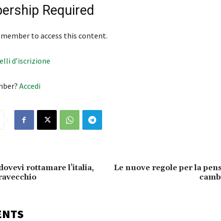
rship Required
 member to access this content.
velli d’iscrizione
mber?
Accedi
dovevi rottamare l’italia,
Le nuove regole per la pen
ravecchio
cambi
ENTS