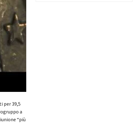
i per 39,5
urogruppo a
riunione “più