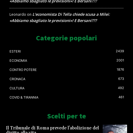
«Abbiamo sbagliato le previsioni»! E Bersani???
L’economista Di Tella chiede scusa a Milei:
Leonardo
on
«Abbiamo sbagliato le previsioni»! E Bersani???
Categorie popolari
2439
ESTERI
2001
ECONOMIA
1876
CONTRO POTERE
673
CRONACA
492
CULTURA
461
COVID & TIRANNIA
Scelti per te
Il Tribunale di Roma prevede l’abolizione del
diritto alla vita