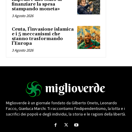
finanziare la spesa
stampando moneta»
3 Agosto 2026
Ceuta, l’invasione islamica
e i 5 meccanismi che
stanno trasformando
l’Europa
3 Agosto 2026
Miglioverde è un giornale fondato da Gilberto Oneto, Leonardo
Facco, Gianluca Marchi. Ti raccontiamo l'indipendentismo, la lotta e i
sacrifici dei popoli e degli individui, la storia e le ragioni della libertà.